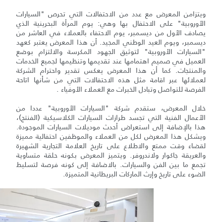
ويتزامن المعرض مع عدد من الاحتفالات التي تحرص "السيارات
الأوروبية" على الاحتفال بها وهي: يوم المرأة البحرينية الذي
يصادف الأول من ديسمبر، يوم الاحتفاء بالعملاء في العاشر من
ديسمبر، ويوم العيد الوطني المجيد. أن هذا المعرض يعتبر كعهد
"السيارات الأوروبية" لتوثيق الجهود المكرسة والالتزام بوضع
العميل في صميم اهتمامها عند تقديمها وتنظيمها لجميع الخدمات
والمنتجات. كما أن هذا المعرض يعكس تقدير واحترام الشركة
لعملائها عبر اقامة مثل هذه الاحتفالات التي من شأنها اتاحة
الفرصة للتواصل وتبادل الخبرات مع العملاء الأوفياء .
خلال المعرض، ستقدم شركة "السيارات الأوروبية" عددا من
الأعمال الفنية التي تجسد طرازات السيارات الكلاسيكية (الفنتج)،
هذا بالإضافة إلى استعراض أحدث موديلات السيارات الموجودة.
ويشكل هذا المعرض لكل من العملاء والموظفين احتفالية مميزة
لقضاء وقت ممتع والاطلاع على تاريخ العلامة التجارية الشهيرة
والعريقة جاكوار ولاندروفر. ويتميز المعرض بكونه حلقة متساوية
تجمع ما بين الفن والسيارات. بالاضافة إلى كونه فرصة لتسليط
الضوء على تاريخ وإرث الماركات البريطانية المتميزة.