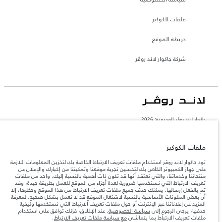
ملفات الكوكيز
خريطة الموقع
شركة جاكوار لاند روڤر
جاكوار لاند روڨر المحدودة: 2026
البحرين, السيارات الأوروبية
تعكس الأوزان المذكورة مواصفات السيارة القياسية. سوف تؤثر الإكسسوارات وغيرها من
ملفات الكوكيز
العناصر المثبتة بعد نقطة التصنيع في الحمولة. تأكد من عدم تجاوز الوزن الإجمالي للسيارة
والحد الأقصى لأحمال المحور عند تحميل السيارة بالإكسسوارات والركاب والسوائل والوقود
تود جاكوار لاند روڤر استخدام ملفات تعريف الارتباط الخاصة بك لتخزين المعلومات اللازمة
والحمولة.
على جهاز الكمبيوتر الخاص بك لتحسين تجربة موقعنا وتمكيننا من إخبارك والإعلان عن
منتجاتنا وخدماتنا، والتي نعتقد أنها قد تكون ذات أهمية بالنسبة إليك. واحد من ملفات
تعريف الارتباط التي نستخدمها ضرورية لعدة أجزاء من الموقع للعمل بطريقة جيدة، وقد
المعلومات والمواصفات والأسعار والألوان المذكورة على هذا الموقع قد تختلف من بلد إلى
تم بالفعل إرسالها. يمكنك حذف جميع ملفات تعريف الارتباط من هذا الموقع وحظرها، إلا
آخر، كما أنّها قد تتغير بدون إشعار مسبق. الرجاء التواصل مع وكيلنا المحلي للتأكد من توفّرها
أن بعض المكونات الأساسية بالنسبة لاشتغال الموقع قد لا تعمل بشكل صحيح. لمعرفة
والتحقق من الأسعار.
المزيد عن إعلاناتنا عبر الإنترنت أو حول ملفات تعريف الارتباط التي نستخدمها وكيفية
حذفها، يرجى الرجوع إلى
سياسة الخصوصية
. عند الإغلاق، فإنك توافق على استخدام
إن النقص العالمي في أشباه الموصلات يؤثر حاليًا
ملاحظة مهمة حول الصور والمواصفات.
ملفات تعريف الارتباط بما يتماشى
مع سياسة ملفات تعريف الارتباط
.
في مواصفات تصميم السيارات وتوفر الخيارات وتوقيتات التصاميم. هذا ظرف ديناميكي