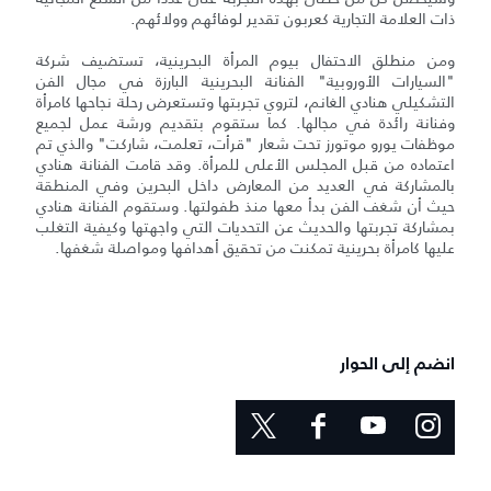
ذات العلامة التجارية كعربون تقدير لوفائهم وولائهم.
ومن منطلق الاحتفال بيوم المرأة البحرينية، تستضيف شركة
"السيارات الأوروبية" الفنانة البحرينية البارزة في مجال الفن
التشكيلي هنادي الغانم، لتروي تجربتها وتستعرض رحلة نجاحها كامرأة
وفنانة رائدة في مجالها. كما ستقوم بتقديم ورشة عمل لجميع
موظفات يورو موتورز تحت شعار "قرأت، تعلمت، شاركت" والذي تم
اعتماده من قبل المجلس الأعلى للمرأة. وقد قامت الفنانة هنادي
بالمشاركة في العديد من المعارض داخل البحرين وفي المنطقة
حيث أن شغف الفن بدأ معها منذ طفولتها. وستقوم الفنانة هنادي
بمشاركة تجربتها والحديث عن التحديات التي واجهتها وكيفية التغلب
عليها كامرأة بحرينية تمكنت من تحقيق أهدافها ومواصلة شغفها.
انضم إلى الحوار