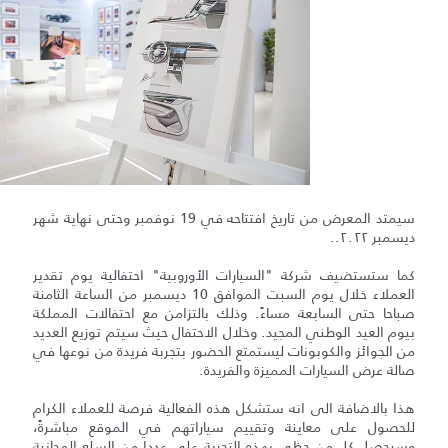
سيمتد المعرض من تاريخ افتتاحه في 19 نوفمبر وحتى نهاية شهر
ديسمبر ٢٠٢٢..
كما ستستضيف شركة "السيارات الأوروبية" احتفالية يوم تقدير
العملاء خلال يوم السبت الموافق 10 ديسمبر من الساعة الثامنة
صباحا حتى السابعة مساءً. وذلك بالتزامن مع احتفالات المملكة
بيوم العيد الوطني المجيد. وخلال الاحتفال حيث سيتم توزيع العديد
من الجوائز والكوبونات ليستمتع الحضور بتجربة فريدة من نوعها في
صالة عرض السيارات المميزة والفريدة.
هذا بالاضافة الى انه ستشكل هذه الفعالية فرصة للعملاء الكرام
للحصول على معاينة وتقييم سياراتهم في الموقع مباشرةً،
وسيحصل كل من حظى بهذه التجربة على عددا من السلع المجانية