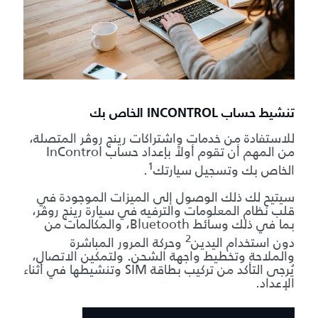
تنشيط حساب INCONTROL الخاص بك
للاستفادة من خدمات واشتراكات رينج روڤر المتصلة،
من المهم أن تقوم أولاً بإعداد حساب InControl
1
الخاص بك وتسجيل سيارتك
.
سيتيح لك ذلك الوصول إلى الميزات الموجودة في
قلب نظام المعلومات والترفيه في سيارة رينج روڤر،
بما في ذلك وسائط Bluetooth، والمكالمات من
2
دون استخدام اليدين
وحركة المرور المباشرة
والملاحة وتخطيط واجهة الشحن. ولتمكين الاتصال،
يُرجى التأكد من تركيب بطاقة SIM وتنشيطها في أثناء
الإعداد.