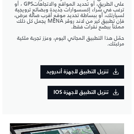
على الطريق، أو تحديد المواقع والاتجاهاتGPS ، أو
ترغب في شراء إكسسوارات جديدة وبضائع ترويجية
لسيارتك، أو ببساطة تحديد موقع أقرب صالة عرض،
فإن تطبيق كير من لاند روڤر MENA يجعل كل ذلك
ممكناً ببضع نقرات فقط.
حمّل هذا التطبيق المجاني اليوم، وعزز تجربة ملكية
مركبتك.
تنزيل التطبيق لأجهزة أندرويد
تنزيل التطبيق لأجهزة IOS