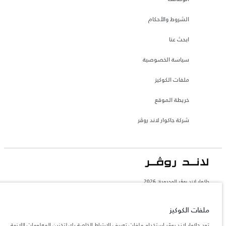
الشروط والأحكام
ابحث عنا
سياسة الخصوصية
ملفات الكوكيز
خريطة الموقع
شركة جاكوار لاند روڤر
جاكوار لاند روڨر المحدودة: 2026
البحرين, السيارات الأوروبية
تعكس الأوزان المذكورة مواصفات السيارة القياسية. سوف تؤثر الإكسسوارات وغيرها من
ملفات الكوكيز
العناصر المثبتة بعد نقطة التصنيع في الحمولة. تأكد من عدم تجاوز الوزن الإجمالي للسيارة
والحد الأقصى لأحمال المحور عند تحميل السيارة بالإكسسوارات والركاب والسوائل والوقود
تود جاكوار لاند روڤر استخدام ملفات تعريف الارتباط الخاصة بك لتخزين المعلومات اللازمة
والحمولة.