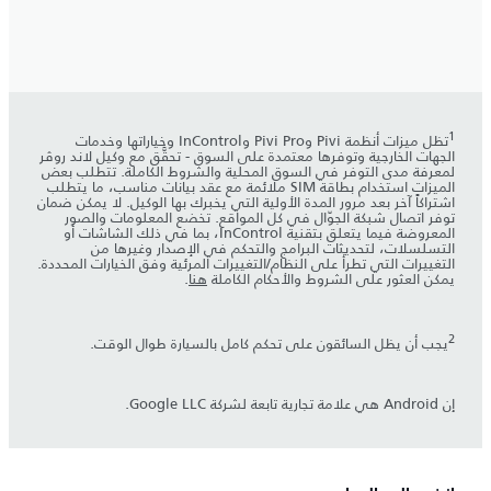
1
تظل ميزات أنظمة Pivi وPivi Pro وInControl وخياراتها وخدمات
الجهات الخارجية وتوفرها معتمدة على السوق - تحقَّق مع وكيل لاند روڤر
لمعرفة مدى التوفر في السوق المحلية والشروط الكاملة. تتطلب بعض
الميزات استخدام بطاقة SIM ملائمة مع عقد بيانات مناسب، ما يتطلب
اشتراكاً آخر بعد مرور المدة الأولية التي يخبرك بها الوكيل. لا يمكن ضمان
توفر اتصال شبكة الجوّال في كل المواقع. تخضع المعلومات والصور
المعروضة فيما يتعلق بتقنية InControl، بما في ذلك الشاشات أو
التسلسلات، لتحديثات البرامج والتحكم في الإصدار وغيرها من
التغييرات التي تطرأ على النظام/التغييرات المرئية وفق الخيارات المحددة.
يمكن العثور على الشروط والأحكام الكاملة
هنا
.
2
يجب أن يظل السائقون على تحكم كامل بالسيارة طوال الوقت.
إن Android هي علامة تجارية تابعة لشركة Google LLC.