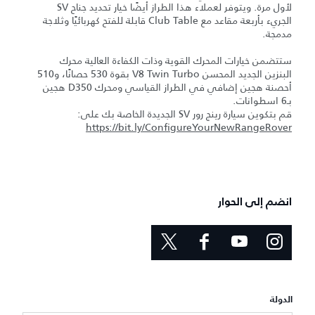
لأول مرة. ويتوفر لعملاء هذا الطراز أيضًا خيار تحديد جناح SV
الجريء بأربعة مقاعد مع Club Table قابلة للفتح كهربائيًا وثلاجة
مدمجة.
ستتضمن خيارات المحرك القوية وذات الكفاءة العالية محرك
البنزين الجديد المحسن V8 Twin Turbo بقوة 530 حصانًا، و510
أحصنة هجين إضافي في الطراز القياسي ومحرك D350 هجين
بـ6 اسطوانات.
قم بتكوين سيارة رينج رور SV الجديدة الخاصة بك على:
https://bit.ly/ConfigureYourNewRangeRover
انضم إلى الحوار
الدولة