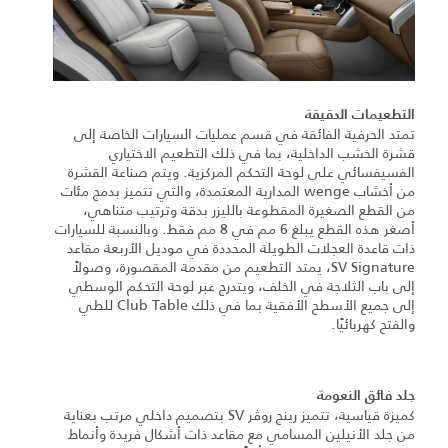
التطعيمات الدقيقة
تمتد الحرفية الفائقة في قسم عمليات السيارات الخاصة إلى
قشرة الخشب الداخلية، بما في ذلك التطعيم الاختياري
الفسيفسائي على لوحة التحكم المركزية. ويتم صناعة القشرة
من أخشاب wenge المدارية المعتمدة، والتي تتميز بدمج مئات
من القطع الصغيرة المقطوعة بالليزر بدقة وترتيب متناهي،
أصغر هذه القطع يبلغ 6 مم في 8 مم فقط. وبالنسبة للسيارات
ذات قاعدة العجلات الطويلة المحددة في موديل الأربعة مقاعد
SV Signature، يمتد التطعيم من مقدمة المقصورة، وصولاً
إلى باب الثلاجة في الخلف، ويتدرج عبر لوحة التحكم الوسطي
إلى جميع الأسطح الأفقية بما في ذلك Club Table للطي
والفتح كهربائيًا.
جلد فائق النعومة
كميزة قياسية، تتميز رينج روڤر SV بتصميم داخلي مرتب بعناية
من جلد الأنيلين المسامي مع مقاعد ذات أشكال فريدة وأنماط