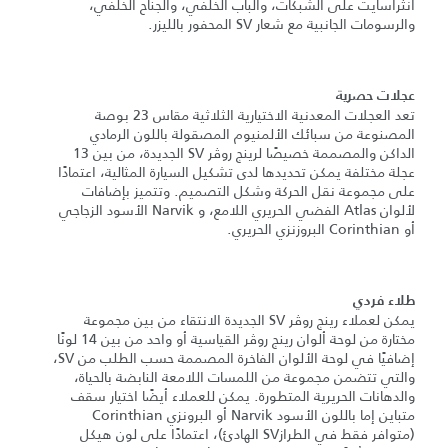
أنثراسايت على الشبكات، والباب الخلفي، والجناح الخلفي،
والرسومات الجانبية مع شعار SV المحفور بالليزر.
عجلات حصرية
تعد العجلات المعدنية الاختيارية الثلاثية مقاس 23 بوصة
المصنوعة من سبائك الألمنيوم المصقولة باللون الرمادي
الداكن والمصممة خصيصًا لرينج روڤر SV الجديدة، من بين 13
عجلة مختلفة يمكن تحديدها لدى تشكيل السيارة المثالية، اعتمادًا
على مجموعة نقل الحركة وشكل التصميم. وتتميز بإضافات
لألوان Atlas الفضي الحريري اللامع، و Narvik الأسود الزجاجي
أو Corinthian البروزنزي الحريري.
طلاء فردي
يمكن لعملاء رينج روڤر SV الجديدة الانتقاء من بين مجموعة
مختارة من لوحة ألوان رينج روڤر القياسية أو واحد من بين 14 لونًا
إضافيًا في لوحة الألوان الفاخرة المصممة حسب الطلب من SV،
والتي تتضمن مجموعة من اللمسات اللامعة النابضة بالحياة،
والدهانات الحريرية المتطورة. يمكن للعملاء أيضًا اختيار سقف
متباين إما باللون الأسود Narvik أو البرونزي Corinthian
(متوافر فقط في الطرازSV الهادئ)، اعتمادًا على لون هيكل