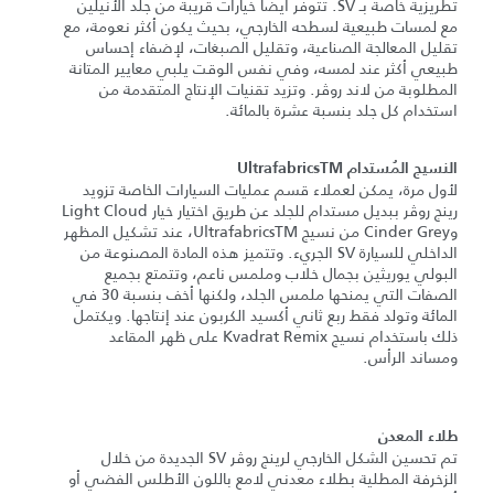
تطريزية خاصة بـ SV. تتوفر أيضًا خيارات قريبة من جلد الأنيلين
مع لمسات طبيعية لسطحه الخارجي، بحيث يكون أكثر نعومة، مع
تقليل المعالجة الصناعية، وتقليل الصبغات، لإضفاء إحساس
طبيعي أكثر عند لمسه، وفي نفس الوقت يلبي معايير المتانة
المطلوبة من لاند روڤر. وتزيد تقنيات الإنتاج المتقدمة من
استخدام كل جلد بنسبة عشرة بالمائة.
النسيج المُستدام UltrafabricsTM
لأول مرة، يمكن لعملاء قسم عمليات السيارات الخاصة تزويد
رينج روڤر ببديل مستدام للجلد عن طريق اختيار خيار Light Cloud
وCinder Grey من نسيج UltrafabricsTM، عند تشكيل المظهر
الداخلي للسيارة SV الجريء. وتتميز هذه المادة المصنوعة من
البولي يوريثين بجمال خلاب وملمس ناعم، وتتمتع بجميع
الصفات التي يمنحها ملمس الجلد، ولكنها أخف بنسبة 30 في
المائة وتولد فقط ربع ثاني أكسيد الكربون عند إنتاجها. ويكتمل
ذلك باستخدام نسيج Kvadrat Remix على ظهر المقاعد
ومساند الرأس.
طلاء المعدن
تم تحسين الشكل الخارجي لرينج روڤر SV الجديدة من خلال
الزخرفة المطلية بطلاء معدني لامع باللون الأطلس الفضي أو