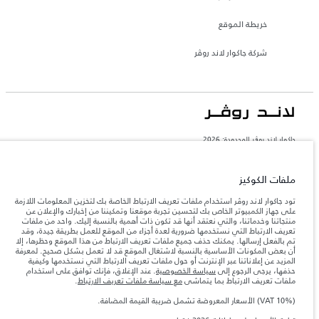
خريطة الموقع
شركة جاكوار لاند روڤر
جاكوار لاند روڨر المحدودة: 2026
البحرين, السيارات الأوروبية
تعكس الأوزان المذكورة مواصفات السيارة القياسية. سوف تؤثر الإكسسوارات وغيرها من
ملفات الكوكيز
العناصر المثبتة بعد نقطة التصنيع في الحمولة. تأكد من عدم تجاوز الوزن الإجمالي للسيارة
والحد الأقصى لأحمال المحور عند تحميل السيارة بالإكسسوارات والركاب والسوائل والوقود
تود جاكوار لاند روڤر استخدام ملفات تعريف الارتباط الخاصة بك لتخزين المعلومات اللازمة
والحمولة.
على جهاز الكمبيوتر الخاص بك لتحسين تجربة موقعنا وتمكيننا من إخبارك والإعلان عن
منتجاتنا وخدماتنا، والتي نعتقد أنها قد تكون ذات أهمية بالنسبة إليك. واحد من ملفات
تعريف الارتباط التي نستخدمها ضرورية لعدة أجزاء من الموقع للعمل بطريقة جيدة، وقد
المعلومات والمواصفات والأسعار والألوان المذكورة على هذا الموقع قد تختلف من بلد إلى
تم بالفعل إرسالها. يمكنك حذف جميع ملفات تعريف الارتباط من هذا الموقع وحظرها، إلا
آخر، كما أنّها قد تتغير بدون إشعار مسبق. الرجاء التواصل مع وكيلنا المحلي للتأكد من توفّرها
أن بعض المكونات الأساسية بالنسبة لاشتغال الموقع قد لا تعمل بشكل صحيح. لمعرفة
والتحقق من الأسعار.
المزيد عن إعلاناتنا عبر الإنترنت أو حول ملفات تعريف الارتباط التي نستخدمها وكيفية
حذفها، يرجى الرجوع إلى
سياسة الخصوصية
. عند الإغلاق، فإنك توافق على استخدام
إن النقص العالمي في أشباه الموصلات يؤثر حاليًا
ملاحظة مهمة حول الصور والمواصفات.
ملفات تعريف الارتباط بما يتماشى
مع سياسة ملفات تعريف الارتباط
.
في مواصفات تصميم السيارات وتوفر الخيارات وتوقيتات التصاميم. هذا ظرف ديناميكي
للغاية، ونتيجة لذلك، قد لا تمثّل الصور المستخدَمة ضمن موقع الويب حاليًا المواصفات الحالية
بالكامل بالنسبة إلى الميزات والخيارات والحلية ومجموعات الألوان. يرجى استشارة وكيلك الذي
(VAT 10%) الأسعار المعروضة تشمل ضريبة القيمة المضافة.
سيتمكّن من تأكيد أي تقييدات حالية معك للسماح لك باتخاذ قرار مدروس