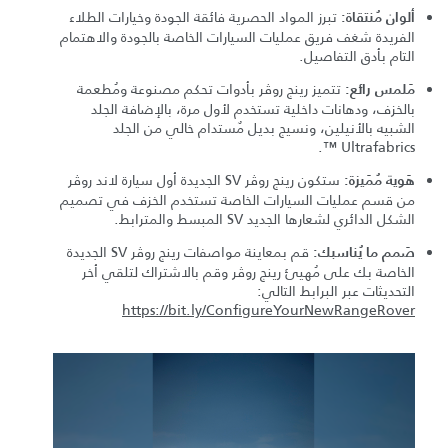
تبرز المواد الحصرية فائقة الجودة وخيارات الطلاء
ألوان مُنتقاة:
الفريدة شغف فريق عمليات السيارات الخاصة بالجودة والاهتمام
التام بأدق التفاصيل.
تتميز رينج روڤر بأدوات تحكم مصنوعة ومُطعمة
مَلمس رائع:
بالخزف، ودهانات داخلية تستخدم لأول مرة، بالإضافة الجلد
الشبيه بالأنيلين، ونسيج بديل مٌستدام خالي من الجلد
Ultrafabrics ™.
ستكون رينج روڤر SV الجديدة أول سيارة لاند روڤر
هَوية مُمَيزة:
من قسم عمليات السيارات الخاصة تستخدم الخزف في تصميم
الشكل الدائري لشعارها الجديد SV المبسط والمترابط.
قم بمعاينة مواصفات رينج روڤر SV الجديدة
صَمم ما يُناسبك:
الخاصة بك على مُهيئ رينج روڤر وقم بالاشتراك لتلقي أخر
التحديثات عبر البرابط التالي:
https://bit.ly/ConfigureYourNewRangeRover