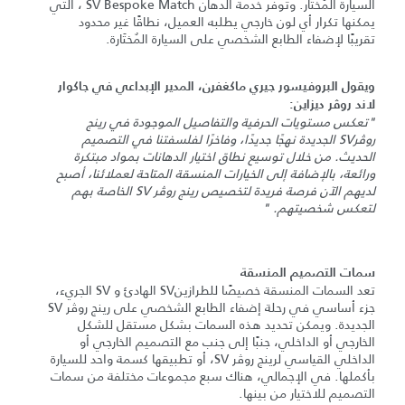
السيارة المُختَار. وتوفر خدمة الدهان SV Bespoke Match ، التي
يمكنها تكرار أي لون خارجي يطلبه العميل، نطاقًا غير محدود
تقريبًا لإضفاء الطابع الشخصي على السيارة المٌختَارة.
ويقول البروفيسور جيري ماكغفرن، المدير الإبداعي في جاكوار
لاند روڤر ديزاين:
"تعكس مستويات الحرفية والتفاصيل الموجودة في رينج
روڤرSV الجديدة نهجًا جديدًا، وفاخرًا لفلسفتنا في التصميم
الحديث. من خلال توسيع نطاق اختيار الدهانات بمواد مبتكرة
ورائعة، بالإضافة إلى الخيارات المنسقة المتاحة لعملائنا، أصبح
لديهم الآن فرصة فريدة لتخصيص رينج روڤر SV الخاصة بهم
لتعكس شخصيتهم. "
سمات التصميم المنسقة
تعد السمات المنسقة خصيصًا للطرازينSV الهادئ و SV الجريء،
جزء أساسي في رحلة إضفاء الطابع الشخصي على رينج روڤر SV
الجديدة. ويمكن تحديد هذه السمات بشكل مستقل للشكل
الخارجي أو الداخلي، جنبًا إلى جنب مع التصميم الخارجي أو
الداخلي القياسي لرينج روڤر SV، أو تطبيقها كسمة واحد للسيارة
بأكملها. في الإجمالي، هناك سبع مجموعات مختلفة من سمات
التصميم للاختيار من بينها.