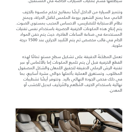
سيطلقها قسم عمليات السيارات الخاصة في المستقبل.
وتتميز السيارة من الداخل أيضًا بمفاتيح تحكم مكسوة بالخزف
الناعم، مما يمنح الشعور بروعة الملمس لناقل الحركة، ويمنح
نظام الاستجابة للتضاريس، الاحساس المحبب بمستوى الصوت.
يتم إنتاج هذه المكونات الخزفية الحصرية باستخدام نفس تقنيات
المستخدمة في صناعة الساعات الفاخرة، حيث يتم حقن المواد
الخام في قالب مخصص ثم يتم التَلبيد الحراري عند 1500 درجة
مئوية.
تعمل المطحَنةُ الدقيقة على تشكيل سطح مستوٍ تمامًا لهذه
القطع الخزفية قبل أن يتم تلميع المكونات إما بالألماس أو عبر
تقنية الرش الرملي الدقيقة لتحقيق اللمعان والشكل المصقول
المطلوب. وتستغرق العملية بأكملها حوالي عشرة أسابيع، بما
في ذلك فحص الجودة النهائي باليد. وتتوفر أيضًا تشطيبات
نهائية باستخدام الخزف المُطَعم والمُزخَرف كبديل للخشب أو
المعدن.