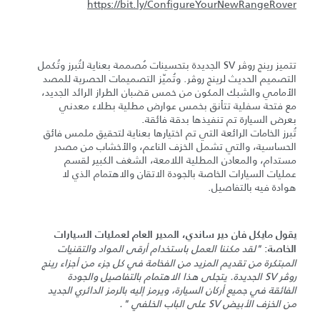
https://bit.ly/ConfigureYourNewRangeRover
تتميز رينج روڤر SV الجديدة بتحسينات مُصممة بعناية لتُبرز وتُكمل
التصميم الحديث لرينج روڤر. وتُميّز التصميمات الحصرية للمصد
الأمامي والشبك المكون من خمس قضبان الطراز الرائد الجديد،
مع فتحة سفلية تتأنق بخمس عوارض مطلية بطلاء معدني
بعرض السيارة تم تنفيذها بدقة فائقة.
تُبرز الخامات الرائعة التي تم اختيارها بعناية لتحقيق ملمس فائق
الحساسية، والتي تشمل الخزف الناعم، والأخشاب من مصدر
مستدام، والمعادن المطلية اللامعة، الشغف الكبير لقسم
عمليات السيارات الخاصة بالجودة الاتقان والاهتمام الذي لا
هوادة فيه بالتفاصيل.
يقول مايكل فان دير ساندي، المدير العام لعمليات السيارات
"لقد مكننا العمل باستخدام أرقى المواد والتقنيات
الخاصة:
المبتكرة من تقديم المزيد من الفخامة في كل جزء من أجزاء رينج
روڤر SV الجديدة. يتجلى هذا الاهتمام بالتفاصيل والجودة
الفائقة في جميع أركان السيارة، ويرمز إليه بالرمز الدائري الجديد
من الخزف الأبيض SV على الباب الخلفي ".