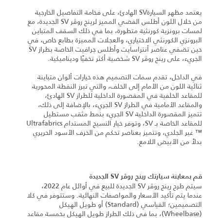
يعتمد مظهر السيارةSV الهادئ، على فخامة التفاصيل الخارجية
من خلال اللون أطلس الفضي المميز لرينج روڤر SV الجديدة، مع
لمسات برونزية كورنثية متطورة، بما في ذلك السقف المتباين
البرونزي الكورنثي الاختياري، والعجلات المميزة بطابع خاص، في
حين تضفي عناصر أنتراسايت وأطلس جرافيت الخاصة بطراز SV
الجريء، على رينج روڤر SV شخصية أكثر تخفيًا وديناميكية.
في الداخل، تقدم سمات التصميم هذه خيارات ألوان متباينة
ثنائية اللون من الأمام إلى الخلف، والتي تبرز النقطة المحورية
للمقاعد الخلفية في المقصورة الداخلية للطراز SV الهادئ،
والمقاعد الأمامية في الطراز SV الجريء، بالإضافة إلى ذلك،
تتميز المقصورة الداخلية SV الجريء بنمط مثقب مستطيل
للمقاعد الخاصة بـ SV، وتوفر خيار النسيج المستدام Ultrafabrics
™ غير الجلدي، وتتميز بعناصر تحكم من الخزف الأسود الحريري
بدلاً من الأبيض اللامع.
قم بمعاينة سيارتك رينج روڤر SV الجديدة
سيتم طرح رينج روڤر SV الجديدة للبيع في أوائل عام 2022،
عندما يتم تأكيد الأسعار والمواصفات النهائية. وستتوفر في كلا
التصميمين؛ القياسي (Standard) أو طويل الهيكل
(Wheelbase)، بما في ذلك الطراز طويل الهيكل بخمسة مقاعد