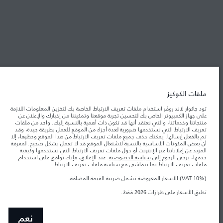
شركة جاكوار لاند روڤر
جاكوار لاند روڨر المحدودة: 2026
البحرين, السيارات الأوروبية
تعكس الأوزان المذكورة مواصفات السيارة القياسية. سوف تؤثر الإكسسوارات وغيرها من
ملفات الكوكيز
العناصر المثبتة بعد نقطة التصنيع في الحمولة. تأكد من عدم تجاوز الوزن الإجمالي للسيارة
والحد الأقصى لأحمال المحور عند تحميل السيارة بالإكسسوارات والركاب والسوائل والوقود
تود جاكوار لاند روڤر استخدام ملفات تعريف الارتباط الخاصة بك لتخزين المعلومات اللازمة
والحمولة.
على جهاز الكمبيوتر الخاص بك لتحسين تجربة موقعنا وتمكيننا من إخبارك والإعلان عن
منتجاتنا وخدماتنا، والتي نعتقد أنها قد تكون ذات أهمية بالنسبة إليك. واحد من ملفات
تعريف الارتباط التي نستخدمها ضرورية لعدة أجزاء من الموقع للعمل بطريقة جيدة، وقد
المعلومات والمواصفات والأسعار والألوان المذكورة على هذا الموقع قد تختلف من بلد إلى
تم بالفعل إرسالها. يمكنك حذف جميع ملفات تعريف الارتباط من هذا الموقع وحظرها، إلا
آخر، كما أنّها قد تتغير بدون إشعار مسبق. الرجاء التواصل مع وكيلنا المحلي للتأكد من توفّرها
أن بعض المكونات الأساسية بالنسبة لاشتغال الموقع قد لا تعمل بشكل صحيح. لمعرفة
والتحقق من الأسعار.
المزيد عن إعلاناتنا عبر الإنترنت أو حول ملفات تعريف الارتباط التي نستخدمها وكيفية
حذفها، يرجى الرجوع إلى
سياسة الخصوصية
. عند الإغلاق، فإنك توافق على استخدام
إن النقص العالمي في أشباه الموصلات يؤثر حاليًا
ملاحظة مهمة حول الصور والمواصفات.
ملفات تعريف الارتباط بما يتماشى
مع سياسة ملفات تعريف الارتباط
.
في مواصفات تصميم السيارات وتوفر الخيارات وتوقيتات التصاميم. هذا ظرف ديناميكي
للغاية، ونتيجة لذلك، قد لا تمثّل الصور المستخدَمة ضمن موقع الويب حاليًا المواصفات الحالية
بالكامل بالنسبة إلى الميزات والخيارات والحلية ومجموعات الألوان. يرجى استشارة وكيلك الذي
(VAT 10%) الأسعار المعروضة تشمل ضريبة القيمة المضافة.
سيتمكّن من تأكيد أي تقييدات حالية معك للسماح لك باتخاذ قرار مدروس
تطبق الأسعار على طرازات 2026 فقط.
الأرقام المقدمة هي نتيجة لاختبارات المصنع الرسمية وفقاً لتشريعات الاتحاد الأوروبي. قد
يتباين استهلك الوقود الفعلي للمركبة عن ذلك المتحقق في تلك الاختبارات كما أن هذه
الأرقام بغرض المقارنة فحسب.
نعم
الأسعار المعروضة تشمل ضريبة القيمة المضافة (VAT).