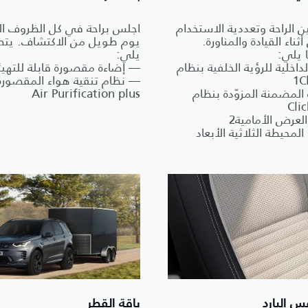
ن الراحة وتعددية الاستخدام
اجلس براحة في كل الظروف ال
أثناء القيادة والمناورة.
يوم طويل من الاكتشاف. يت
 يلي:
يلي:
لداخلية للرؤية الخلفية بنظام
— إضاءة مقصورة قابلة للتهيئ
1
المضمنة المزوّدة بنظام
Air Purification plus
Cli
عرض الأمامية2
المحيطة الثلاثية الأبعاد
س البارد
باقة القطر