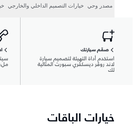
مصدر وحي
خيارات التصميم الداخلي والخارجي
خي
صمّم سيارتك
اط
استخدم أداة التهيئة لتصميم سيارة
سيتم
لاند روڤر ديسكڤري سبورت المثالية
ملء 
لك
خيارات الباقات