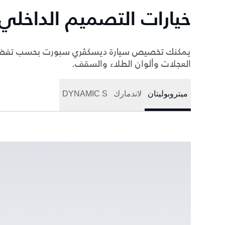
خيارات التصميم الداخلي
يمكنك تخصيص سيارة ديسكڤري سبورت بحسب تفضيلا
العجلات وألوان الطلاء والسقف.
ميتروبوليتان
لاندمارك
DYNAMIC S