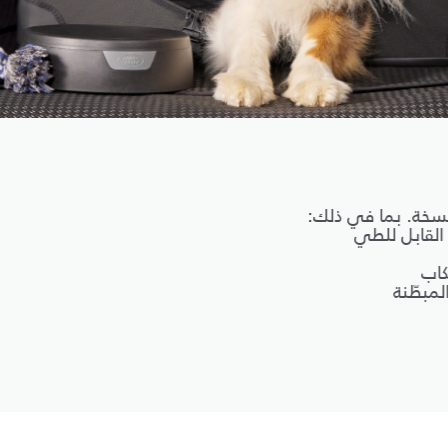
تسخة. بما في ذلك:
 القابل للطي
كاب
لمبطّنة