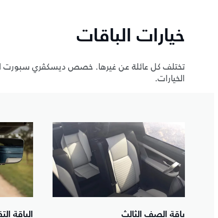
خيارات الباقات
تختلف كل عائلة عن غيرها. خصص ديسكڤري سبورت لت
الخيارات.
باقة الصف الثالث
الباقة التق