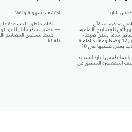
طقس البارد:
اكتشف بسهولة وثقة:
مامي ومقود مدفآن
— نظام متطور للمساعدة على
بائي للمصابيح الأمامية
— قضيب قطر قابل للفرد كهربا
ائق مدفأ يمكن ضبطه
— ضبط مستوى المصابيح الأم
كهربائيًا في 12 وضعًا ومقاعد أمامية
تلقائيًا
مدفأة للركاب يمكن ضطبها في 10
قة الطقس البارد الشديد
كييف المقصورة المسبق عن