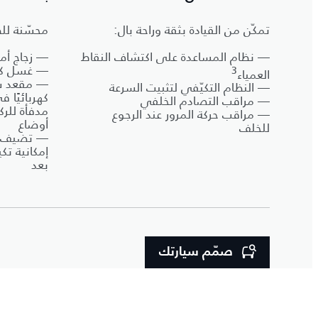
تمكّن من القيادة بثقة وراحة بال:
محسّنة لل
— نظام المساعدة على اكتشاف النقاط
— زجاج أ
— غسل كهر
3
العمياء
— مقعد س
— النظام التكيّفي لتثبيت السرعة
— مراقب التصادم الخلفي
— مراقب حركة المرور عند الرجوع
أوضاع
للخلف
— تضيف با
إمكانية ت
بعد
صمّم سيارتك