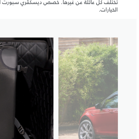
تختلف كل عائلة عن غيرها. خصص ديسكڤري سبورت لت
الخيارات.
5
/
1