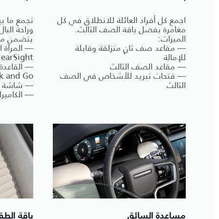
اجمع كل أفراد العائلة للانطلاق في كل
تجمع ما بي
مغامرة بفضل باقة الصف الثالث.
وراحة البال 
الميزات:
يتضمن ما
— مقاعد صف ثانٍ منزلقة وقابلة
— المرآة ا
للإمالة
ClearSight‏
— مقاعد الصف الثالث
— القاعدة 
— فتحات تبريد للأشخاص في الصف
ck and Go
الثالث
— شاشة ال
— الكاميرا 
مساعدة السائق
باقة الطق