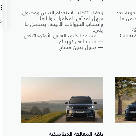
جوية بعد
راحة لا تتطلب استخدام اليدَين ووصول
ضمن ما
سهل لمحبّي المغامرات والأهل
وأصحاب الحيوانات الأليفة. يتضمن ما
ة
يلي:
— نظام تنقية هواء المقصورة Cabin
— مساعد الضوء العالي الأوتوماتيكي
— باب خلفي كهربائي
— دخول بدون مفتاح
باقة المعالجة الديناميكية