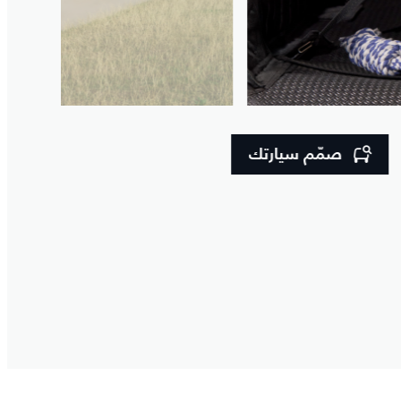
صمّم سيارتك
مغامرات الدراجات
من التنقل بأربع عجلات، إلى الانطلا
- عتبات جانبية ثابتة
- واقيات الطين الأمامية والخلفية
- سجاد من المطاط عميق الجانبين مض
- حامل درّاجات يتم تثبيته على قضي