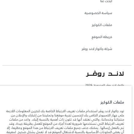
ابحث عنا
سياسة الخصوصية
ملفات الكوكيز
خريطة الموقع
شركة جاكوار لاند روڤر
جاكوار لاند روڨر المحدودة: 2026
البحرين, السيارات الأوروبية
تعكس الأوزان المذكورة مواصفات السيارة القياسية. سوف تؤثر الإكسسوارات وغيرها من
ملفات الكوكيز
العناصر المثبتة بعد نقطة التصنيع في الحمولة. تأكد من عدم تجاوز الوزن الإجمالي للسيارة
والحد الأقصى لأحمال المحور عند تحميل السيارة بالإكسسوارات والركاب والسوائل والوقود
تود جاكوار لاند روڤر استخدام ملفات تعريف الارتباط الخاصة بك لتخزين المعلومات اللازمة
والحمولة.
على جهاز الكمبيوتر الخاص بك لتحسين تجربة موقعنا وتمكيننا من إخبارك والإعلان عن
منتجاتنا وخدماتنا، والتي نعتقد أنها قد تكون ذات أهمية بالنسبة إليك. واحد من ملفات
تعريف الارتباط التي نستخدمها ضرورية لعدة أجزاء من الموقع للعمل بطريقة جيدة، وقد
المعلومات والمواصفات والأسعار والألوان المذكورة على هذا الموقع قد تختلف من بلد إلى
تم بالفعل إرسالها. يمكنك حذف جميع ملفات تعريف الارتباط من هذا الموقع وحظرها، إلا
آخر، كما أنّها قد تتغير بدون إشعار مسبق. الرجاء التواصل مع وكيلنا المحلي للتأكد من توفّرها
أن بعض المكونات الأساسية بالنسبة لاشتغال الموقع قد لا تعمل بشكل صحيح. لمعرفة
والتحقق من الأسعار.