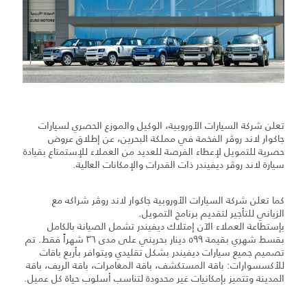
تعلن شركة السيارات الأوروبية، الوكيل والموزع الحصري لسيارات
جاكوار لاند روڤر الفخمة في مملكة البحرين، عن إطلاق عروض
حصرية للتمويل لإعطاء الفرصة للعديد من العملاء للإستمتاع بقيادة
سيارة لاند روڤر ديفيندر ذات القدرات والإمكانات العالية.
كما تعلن شركة السيارات الأوروبية جاكوار لاند روڤر شراكه مع
الزياني للتأجير لتقديم برنامج التمويل.
بإستطاعة العملاء الآن إمتلاك ديفيندر تشمل الصيانة بالكامل
بقسط شهري بقيمة ٥٩٩ دينار بحريني على مدى ٣٦ شهراً فقط. تم
تصميم جميع سيارات ديفيندر بشكل تقليدي ويتوافر بأربع باقات
للأكسسوارات: باقة المستكشف، باقة المغامرات، باقة الريف، باقة
المدينة وتتميز بإمكانيات غير محدودة لتناسب أسلوب حياة كل عميل.