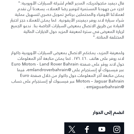
قال ديفيد مكجولدريك، المدير العام لشركة السيارات الأوروبية:"
كجزء من جهودنا المستمرة لتوفير رضا العملاء، يسعدنا أن نقدم
لعملائنا الأوفياء والمحتملين برنامج تمويل حصري لتسهيل عملية
شراء سيارة لاند روفر ديفيندر الأيقونية. كما يمكن للعملاء حجز اختبار
القيادة عن طريق الاتصال بمعرض السيارات الخاصة بنا. ندعو الجميع
لزيارة المعرض في سترة لمعرفة المزيد حول الخيارات المالية
المختلفة المتاحة."
ولمعرفة المزيد، يمكنكم الاتصال بمعرض السيارات الأوروبية جاكوار
لاند روفر على هاتف ١٧٦٠٤٦٠. كما يمكن متابعة آخر المعلومات
حول لاند روڤر على صفحة Euro Motors - Land Rover Bahrain
عبر فيسبوك أو إنستجرام على @emlandroverbahrain، فيما
يمكن متابعة آخر المعلومات حول جاكوار من خلال صفحة Euro
Motors – Jaguar Bahrain عبر فيسبوك أو إنستجرام على حساب
@emjaguarbahrain .
انضم إلى الحوار