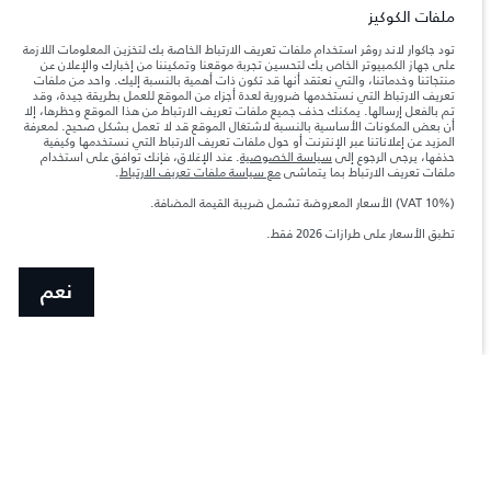
ملفات الكوكيز
تود جاكوار لاند روڤر استخدام ملفات تعريف الارتباط الخاصة بك لتخزين المعلومات اللازمة
على جهاز الكمبيوتر الخاص بك لتحسين تجربة موقعنا وتمكيننا من إخبارك والإعلان عن
الدخول
منتجاتنا وخدماتنا، والتي نعتقد أنها قد تكون ذات أهمية بالنسبة إليك. واحد من ملفات
تعريف الارتباط التي نستخدمها ضرورية لعدة أجزاء من الموقع للعمل بطريقة جيدة، وقد
تم بالفعل إرسالها. يمكنك حذف جميع ملفات تعريف الارتباط من هذا الموقع وحظرها، إلا
أن بعض المكونات الأساسية بالنسبة لاشتغال الموقع قد لا تعمل بشكل صحيح. لمعرفة
المزيد عن إعلاناتنا عبر الإنترنت أو حول ملفات تعريف الارتباط التي نستخدمها وكيفية
حذفها، يرجى الرجوع إلى
سياسة الخصوصية
. عند الإغلاق، فإنك توافق على استخدام
ملفات تعريف الارتباط بما يتماشى
مع سياسة ملفات تعريف الارتباط
.
(VAT 10%) الأسعار المعروضة تشمل ضريبة القيمة المضافة.
تطبق الأسعار على طرازات 2026 فقط.
نعم
انضم إلى الحوار