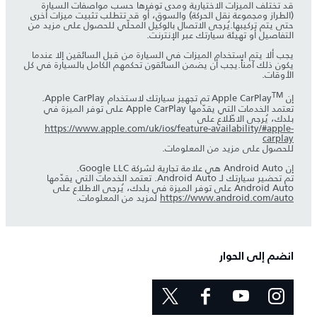
قد تختلف الميزات الاختيارية ومدى توفرها حسب مواصفات السيارة
(الطراز ومجموعة نقل الحركة) والسوق، أو قد تتطلب تثبيت ميزات أخرى
حتى يتم تركيبها.يُرجى الاتصال بالوكيل المحلّي للحصول على مزيد من
التفاصيل أو تهيئة سيارتك عبر الإنترنت.
يجب ألا يتم استخدام الميزات في السيارة من قبل السائقين إلا عندما
يكون ذلك آمناً.يجب أن يضمن السائقون تحكمهم الكامل بالسيارة في كل
الأوقات.
TM
إن Apple CarPlay
تم تجهيز سيارتك لاستخدام Apple CarPlay.
تعتمد الخدمات التي يقدّمها Apple CarPlay على توفر الميزة في
بلدك، يُرجى الاطّلاع على
https://www.apple.com/uk/ios/feature-availability/#apple-
carplay
للحصول على مزيد من المعلومات.
إن Android Auto هي علامة تجارية لشركة Google LLC.
تم تحضير سيارتك لـ Android Auto. تعتمد الخدمات التي يقدّمها
Android Auto على توفر الميزة في بلدك، يُرجى الاطلاع على
https://www.android.com/auto
لمزيد من المعلومات.
انضم إلى الحوار