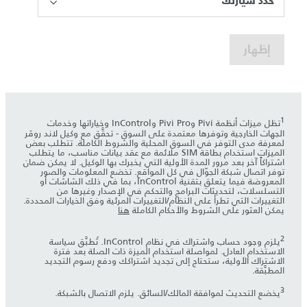
حدد سيارتك
إظهار
1
تظل ميزات أنظمة Pivi وPivi Pro وInControl وخياراتها وخدمات
الجهات الخارجية وتوفرها معتمدة على السوق - تحقَّق مع وكيل لاند روڤر
لمعرفة مدى التوفر في السوق المحلية والشروط الكاملة. تتطلب بعض
الميزات استخدام بطاقة SIM ملائمة مع عقد بيانات مناسب، ما يتطلب
اشتراكاً آخر بعد مرور المدة الأولية التي يخبرك بها الوكيل. لا يمكن ضمان
توفر اتصال شبكة الجوّال في كل المواقع. تخضع المعلومات والصور
المعروضة فيما يتعلق بتقنية InControl، بما في ذلك الشاشات أو
التسلسلات، لتحديثات البرامج والتحكم في الإصدار وغيرها من
التغييرات التي تطرأ على النظام/التغييرات المرئية وفق الخيارات المحددة.
يمكن العثور على الشروط والأحكام الكاملة
هنا
2
يلزم وجود حساب واشتراك في نظام InControl. تُطبَّق سياسة
الاستخدام العادل. لمواصلة استخدام الميزة ذات الصلة بعد فترة
الاشتراك الأولية، ستحتاج إلى تجديد اشتراكك ودفع رسوم التجديد
المطبَّقة.
3
يخضع التحديث لموافقة المالك/السائق. يلزم الاتصال بالشبكة.