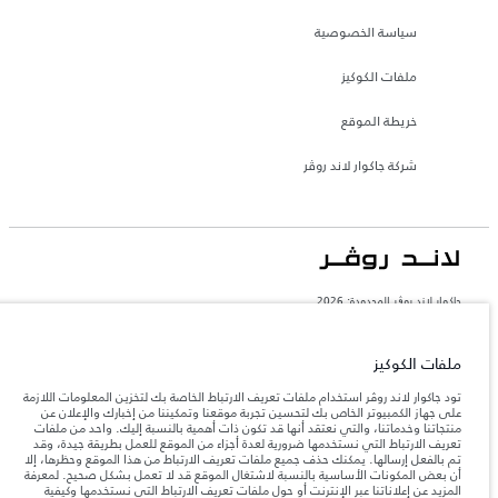
سياسة الخصوصية
ملفات الكوكيز
خريطة الموقع
شركة جاكوار لاند روڤر
جاكوار لاند روڨر المحدودة: 2026
البحرين, السيارات الأوروبية
تعكس الأوزان المذكورة مواصفات السيارة القياسية. سوف تؤثر الإكسسوارات وغيرها من
ملفات الكوكيز
العناصر المثبتة بعد نقطة التصنيع في الحمولة. تأكد من عدم تجاوز الوزن الإجمالي للسيارة
والحد الأقصى لأحمال المحور عند تحميل السيارة بالإكسسوارات والركاب والسوائل والوقود
تود جاكوار لاند روڤر استخدام ملفات تعريف الارتباط الخاصة بك لتخزين المعلومات اللازمة
والحمولة.
على جهاز الكمبيوتر الخاص بك لتحسين تجربة موقعنا وتمكيننا من إخبارك والإعلان عن
منتجاتنا وخدماتنا، والتي نعتقد أنها قد تكون ذات أهمية بالنسبة إليك. واحد من ملفات
تعريف الارتباط التي نستخدمها ضرورية لعدة أجزاء من الموقع للعمل بطريقة جيدة، وقد
المعلومات والمواصفات والأسعار والألوان المذكورة على هذا الموقع قد تختلف من بلد إلى
تم بالفعل إرسالها. يمكنك حذف جميع ملفات تعريف الارتباط من هذا الموقع وحظرها، إلا
آخر، كما أنّها قد تتغير بدون إشعار مسبق. الرجاء التواصل مع وكيلنا المحلي للتأكد من توفّرها
أن بعض المكونات الأساسية بالنسبة لاشتغال الموقع قد لا تعمل بشكل صحيح. لمعرفة
والتحقق من الأسعار.
المزيد عن إعلاناتنا عبر الإنترنت أو حول ملفات تعريف الارتباط التي نستخدمها وكيفية