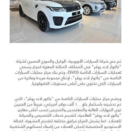
تم منح شركة السيارات الأوروبية، الوكيل والموزع الحصري لشركة
"جاكوار لاند روڤر" في المملكة، المكانة المعززة كمركز رسمي
لعمليات السيارات الخاصة (SVO)، وتم بناء مركز عمليات السيارات
الخاصة من "جاكوار لاند روڤر"، لإنتاج مجموعة فريدة وفاخرة من
السيارات التي تحتوي على أعلى مستويات التكنولوجيا.
ويضم مركز عمليات السيارات الخاصة من "جاكور لاند روڤر"، الذي
تم تدشينه باستثمار بلغ ١٠٠ ألف دولار أمريكي، فريقاً من الفنيين
ذوي المهارات العالية والمعتمدين والمدربين حسب أعلى معايير
"جاكور لاند روڤر" العالمية، لتقديم خدمات التخصيص والصيانة
للعملاء. كما يشمل المركز مرافق مختلفة لتقديم المشورة، كصالة
الاستوديو المخصصة لتمكن العملاء من إضفاء لمساتهم الشخصية