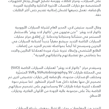
على السيارات، ومركز للطلاء، وورشة تصليح الهيكل وجناح للتجهيزات
المتخصصة مع خيارات اللمسات الأخيرة الداخلية والخارجية الفريدة
بالإضافة، تعمل جميعها لضمان إمكانية تقديم حتى أكثر الطلبات
دقة.
وقال السيد ستيفن لاي، المدير العام لشركة السيارات الأوروبية
جاكوار لاند روڤر: "نحن فخورون في ‘جاكوار لاند روڤر‘ بالاستثمار
المستمر في منشآتنا ومنتجاتنا وخدماتنا. إن إطلاق مركز عمليات
السيارات الخاصة الجديد سيضع معياراً جديداً لصناعة السيارات في
البحرين وسيسمح لنا أيضاً بمواصلة تقديم المزيد من إضافات
الطابع الشخصي وإعطاء تجربة شراء فريدة لعملائنا الحاليين والجدد
بما يتماشى مع تفضيلاتهم واحتياجاتهم الفردية".
وسيقدم مركز "جاكوار لاند روڤر" لعمليات السيارات الخاصة (SVO)
في المملكة طرازات SV وSVAutobiography وSVR المتميّزة
ومختلف الإصدارات محدودة، بالإضافة إلى خيارات تخصيص اخرى تم
تصميم كل منها بعناية داخل هذا المركز المتطور. كما سيتم دعوة
العملاء لتجربة قيادة طرازات SV ومساعدتهم على تصميم سياراتهم
الخاصة بناءً على مجموعة عالية الجودة من الألوان الفاخرة، وخيارات
الأسطح.
للمزيد من المعلومات، يمكن الاتصال بمعرض شركة السيارات