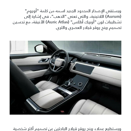
ويستقي الإصدار المحدود الجديد اسمه من كلمة "أوروم"
(Aurum) اللاتينية، والتي تعني "الذهب"، في إشارة إلى
تشطيبات لون "أوريك أطلس" (Auric Atlas) الأنيقة، مع تحسين
تصميم رينج روڤر ڤيلار العصري والثري.
ويستطيع عملاء رينح روڤر ڤيلار الباحثين عن تصميم أكثر شخصية