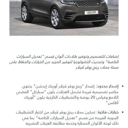
إضافات للتصميم وتوفير طلاءات ألوان قسم "تعديل السيارات
الخاصة" وتحديث التكنولوجيا لتوفير المزيد من الخيارات والحفاظ على
صحة عملاء رينج روڤر ڤيلار
إصدار "رينج روڤر ڤيلار أوريك إيدشن" يحتوي
إصدار محدود:
عناصر تصميمية فريدة تشمل العجلات بلون "سباركل" الفضي
اللامع وقياس 20 بوصة والتشطيبات الخارجية بلون "أوريك
أطلس"
تمكين عملاء رينج روڤر ڤيلار من اختيار التشطيبات
خيارات فاخرة:
اليدوية الفريدة من قسم "تعديل السيارات الخاصة" بما في
ذلك لوحة الألوان الممتازة وخدمة مطابقة العينات الحصرية