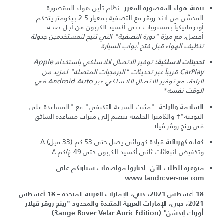
نظام تأين هواء المقصورة
تنقية هواء المقصورة المعزز:
المحسّن من لاند روڤر مع التصفية بمعيار 2.5 بيكومتر يتحكم
أوتوماتيكياً بمستويات ثاني أكسيد الكربون من أجل صحة
أفضل
، مع ميزة "دورة التصفية" التي تتيح للمستخدمين جدولة
تنظيف الهواء قبل فتح أبواب السيارة
توفير الاتصال اللاسلكي باستخدام Apple
تحديثات لاسلكية:
CarPlay قريباً عبر تحديثات "البرمجيات المتصلة" لمزيد من
الراحة
، مع توفير الاتصال اللاسلكي عبر Android Auto في
الوقت نفسه
*
"مثبت السرعة التكيفي" مع "المساعدة على
السلامة والراحة:
التوجيه"† والكاميرا الخلفية تنضم إلى ميزات مساعدة السائق
في رينج روڤر ڤيلا
قيادة كهربائي يصل حتى 53 كم (33 ميل) Δ
كفاءة كهربائية:
وتخفيض انبعاثات ثاني أكسيد الكربون حتى 49 غ/كم Δ
متوفرة للطلب الآن: اختاروا مواصفات سيارتكم على
www.landrover-me.com
18 أغسطس 2021، دبي، الإمارات العربية المتحدة –
18 أغسطس
2021، دبي، الإمارات العربية المتحدة والمحدود "رينج روڤر ڤيلار
أوريك إيدشن" (Range Rover Velar Auric Edition).