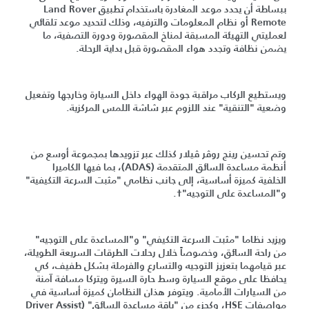
ببساطة أن يحدد موعد المغادرة باستخدام تطبيق Land Rover
Remote أو نظام المعلومات والترفيه، وذلك لتحديد موعد تلقائي
لعمليتي التهيئة المسبقة لمناخ المقصورة ودورة التصفية، ما
يضمن نظافة وتجدد هواء المقصورة قبل بداية الرحلة.
ويستطيع الركاب مراقبة جودة الهواء داخل السيارة وخارجها وتفعيل
وضعية "التنقية" عند اللزوم عبر شاشة اللمس المركزية.
وتم تحسين رينج روڤر ڤيلار كذلك عبر تزويدها بمجموعة أوسع من
أنظمة مساعدة السائق المتقدمة (ADAS)، بما فيها الكاميرا
الخلفية كميزة أساسية، إلى جانب نظامي "مثبت السرعة التكيفية"
و"المساعدة على التوجيه"†.
ويزيد نظاما "مثبت السرعة التكيفي" و"المساعدة على التوجيه"
من راحة السائق، وخصوصاً خلال رحلات الطرقات السريعة الطويلة،
عبر قيامهما بتعزيز التوجيه والتسارع والفرملة بشكل طفيف، كي
يحافظا على موقع السيارة وسط حارة السيرة ويتركا مسافة آمنة
من السيارات الأمامية. ويتوفر هذان النظامان كميزة أساسية في
مواصفات HSE، وكجزءٍ من "باقة مساعدة السائق" (Driver Assist