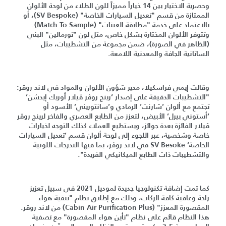
وحصرية الاختيار بين 14 خياراً مميزاً للون الطلاء من لوحة الألوان
الممتازة من قسم "تعديل السيارات الخاصة" (SV Bespoke)، أو
بالاعتماد على خدمة "مطابقة العينات" (Match To Sample).
وتتوفر الألوان المختارة بشكل خاص، مثل لون "تورمالين" البني
(الظاهر في الصورة)، ضمن مجموعة من التشطيبات، مثل
الساتانية الجافة والمعدنية اللامعة.
وقالت إيمي فراسكيلا، مدير شؤون الألوان والمواد في لاند روڤر
:
"التشطيبات الدقيقة على إصدار ‘رينج روڤر ڤيلار أوريك إيدشن‘
تجتمع مع ألوان ‘شارنت‘ الرمادي و‘سانتوريني‘ الأسود أو
‘أستوني بيرل‘ الأبيض، لتعزز من الطابع العصري والفاخر لرينج روڤر
ڤيلار الفائزة بعدة جوائز، ويستطيع العملاء كذلك التوجه لخيارات
خاصة وشخصية، عبر اللجوء إلى لوحة ألوان قسم ‘تعديل السيارات
الخاصة‘ SV Besoke في لاند روڤر، بما فيها التدرجات اللونية
والتشطيبات ذات الطابع الميكانيكي الفريدة".
كما تمت إضافة تكنولوجيا جديدة لموديل 2021 في سبيل تعزيز
راحة وعافية كافة الركاب، وذلك مع إطلاق نظام "تنقية هواء
المقصورة المعزز" (Cabin Air Purification Plus) من لاند روڤر.
هذا النظام قائم على نظام "تأين هواء المقصورة" مع تصفية