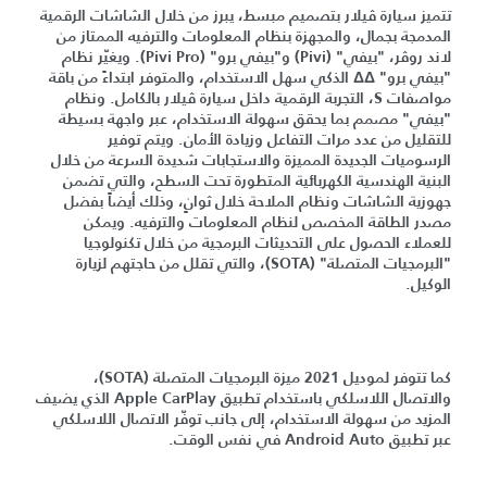
تتميز سيارة ڤيلار بتصميم مبسط، يبرز من خلال الشاشات الرقمية
المدمجة بجمال، والمجهزة بنظام المعلومات والترفيه الممتاز من
لاند روڤر، "بيفي" (Pivi) و"بيفي برو" (Pivi Pro). ويغيّر نظام
"بيفي برو" ΔΔ الذكي سهل الاستخدام، والمتوفر ابتداءً من باقة
مواصفات S، التجربة الرقمية داخل سيارة ڤيلار بالكامل. ونظام
"بيفي" مصمم بما يحقق سهولة الاستخدام، عبر واجهة بسيطة
للتقليل من عدد مرات التفاعل وزيادة الأمان. ويتم توفير
الرسوميات الجديدة المميزة والاستجابات شديدة السرعة من خلال
البنية الهندسية الكهربائية المتطورة تحت السطح، والتي تضمن
جهوزية الشاشات ونظام الملاحة خلال ثوانٍ، وذلك أيضاً بفضل
مصدر الطاقة المخصص لنظام المعلومات والترفيه. ويمكن
للعملاء الحصول على التحديثات البرمجية من خلال تكنولوجيا
"البرمجيات المتصلة" (SOTA)، والتي تقلل من حاجتهم لزيارة
الوكيل.
كما تتوفر لموديل 2021 ميزة البرمجيات المتصلة (SOTA)،
والاتصال اللاسلكي باستخدام تطبيق Apple CarPlay الذي يضيف
المزيد من سهولة الاستخدام
، إلى جانب توفّر الاتصال اللاسلكي
عبر تطبيق Android Auto في نفس الوقت
.