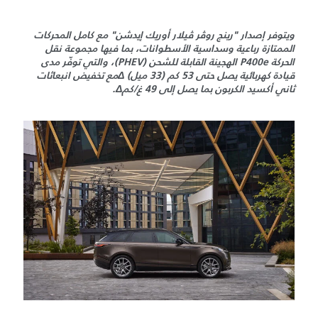
ويتوفر إصدار "رينج روڤر ڤيلار أوريك إيدشن" مع كامل المحركات
الممتازة رباعية وسداسية الأسطوانات، بما فيها مجموعة نقل
الحركة P400e الهجينة القابلة للشحن (PHEV)، والتي توفّر مدى
قيادة كهربائية يصل حتى 53 كم (33 ميل) Δمع تخفيض انبعاثات
ثاني أكسيد الكربون بما يصل إلى 49 غ/كمΔ.