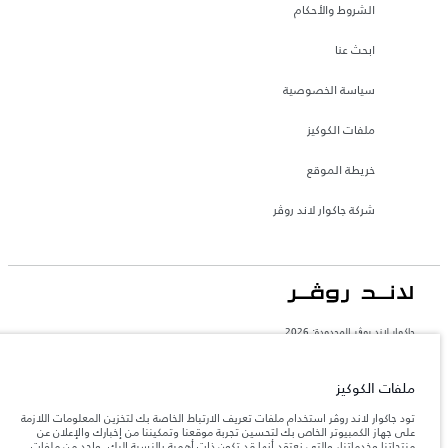
الشروط والأحكام
ابحث عنا
سياسة الخصوصية
ملفات الكوكيز
خريطة الموقع
شركة جاكوار لاند روڤر
جاكوار لاند روڨر المحدودة: 2026
البحرين, السيارات الأوروبية
تعكس الأوزان المذكورة مواصفات السيارة القياسية. سوف تؤثر الإكسسوارات وغيرها من
ملفات الكوكيز
العناصر المثبتة بعد نقطة التصنيع في الحمولة. تأكد من عدم تجاوز الوزن الإجمالي للسيارة
والحد الأقصى لأحمال المحور عند تحميل السيارة بالإكسسوارات والركاب والسوائل والوقود
تود جاكوار لاند روڤر استخدام ملفات تعريف الارتباط الخاصة بك لتخزين المعلومات اللازمة
والحمولة.
على جهاز الكمبيوتر الخاص بك لتحسين تجربة موقعنا وتمكيننا من إخبارك والإعلان عن
منتجاتنا وخدماتنا، والتي نعتقد أنها قد تكون ذات أهمية بالنسبة إليك. واحد من ملفات