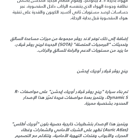
الهواء بدرجة 2.5 بيكومتر، ويقوم النظام الجديد المحسّن بضمان
نظافة وجودة الهواء الذي يتنفسه الركاب داخل المقصورة، عبر
حساسات لرصد مستويات ثاني أكسيد الكربون والقدرة على تنقية
هواء المقصورة قبل بداية الرحلة
.
إضافة إلى ذلك توفر لاند روڤر مجموعة من ميزات مساعدة السائق
وتحديثات "البرمجيات المتصلة" (SOTA) الجديدة لرينج روڤر ڤيلار،
ما يزيد من مستويات الدعم والراحة للسائق والركاب.
رينج روڤر ڤيلار أوريك إيدشن
تم بناء سيارة "رينج روڤر ڤيلار أوريك إيدشن" على مواصفات R-
Dynamic S، وتتميز بعدة مواصفات فريدة تميّز هذا الإصدار
المحدود بشخصية مميزة.
ويتميز هذا الإصدار بتشطيبات خارجية حصرية بلون "أوريك أطلس"
(Auric Atlas) تظهر على الشبك الأمامي والشعارات وغطاء
المحرك والأبواب وفتحات التهوية الأمامية، وتتلائم مع التصميم