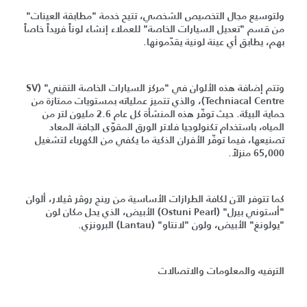
ولتوسيع مجال التخصيص الشخصي، تتيح خدمة "مطابقة العينات"
من قسم "تعديل السيارات الخاصة" للعملاء إنشاء لوناً فريداً خاصاً
بهم، يطابق أي عينة لونية يقدّمونها.
وتتم إضافة هذه الألوان في "مركز السيارات الخاصة التقني" (SV
Techniacal Centre)، والذي تتميز عملياته بمستويات ممتازة من
حماية البيئة. حيث توفّر هذه المنشأة كل عام 2.6 مليون لتر من
المياه، باستخدام تكنولوجيا فلاتر الورق المقوّى الجافة المعاد
تصنيعها، فيما توفّر الأفران الذكية ما يكفي من الكهرباء لتشغيل
65,000 منزلاً.
كما تتوفر الآن لكافة الطرازات الأساسية من رينج روڤر ڤيلار، ألوان
"أستوني بيرل" (Ostuni Pearl) الأبيض، الذي يحل مكان لون
"يولونغ" الأبيض، ولون "لانتاو" (Lantau) البرونزي.
الترفيه والمعلومات والاتصالات