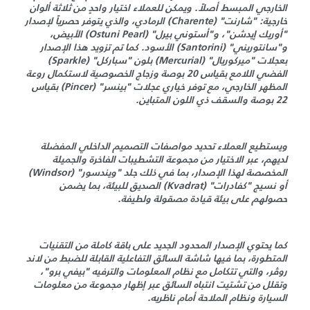
الخارجي المبسط أصلاً. ويمكن للعملاء اختيار واحدٍ من ثلاثة ألوان
خارجية: "شارنت" (Charente) الرمادي، والذي يتوفر حصرياً لإصدار
"أوريك إيدشن"، و"أستوني بيرل" (Ostuni Pearl) الأبيض،
و"سانتوريني" (Santorini) الأسود. كما تم تزويد هذا الإصدار
بعجلات "ميركوريال" (Mercurial) بلون "سباركل" (Sparkle)
الفضي اللامع بقياس 20 بوصة وزجاج الخصوصية لاستكمال روعة
المظهر الخارجي، مع توفر خياري عجلات "بينسر" (Pincer) بقياس
22 بوصة والسقف ذي اللون المتباين.
ويستطيع العملاء تحديد مواصفات التصميم الداخلي المفضلة
لديهم، عبر الاختيار من مجموعة التشطيبات الفاخرة والجميلة
المخصصة لهذا الإصدار، بما في ذلك جلد "ويندسور" (Windsor)
أو نسيج "كفادرات" (Kvadrat) الصديق للبيئة، بما يضمن
حصولهم على بيئة قيادة مصقولة ولطيفة.
كما يحتوي الإصدار المحدود الجديد على باقة كاملة من التقنيات
المتطورة، بما فيها شاشة السائق التفاعلية القابلة للضبط من لاند
روڤر، والتي تتكامل مع نظام المعلومات والترفيه "بيفي برو"،
وتقلل من تشتيت انتباه السائق عبر إظهار مجموعة من معلومات
السيارة ونظام الملاحة أمام ناظريه.