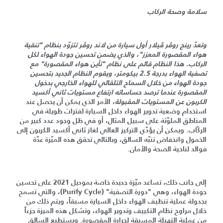
سلامة وصحة الركاب
وتعدّ رينج روڤر ڤيلار أول سيارة من لاند روڤر تتزوّد بنظام "تنقية
هواء المقصورة المعزز"، والذي يضمن تحسين جودة الهواء لكل
الركاب. هذا النظام قائم على نظام "تأين هواء المقصورة" مع
تصفية الهواء بدرجة 2.5 بيكومتر، ويقوم النظام الجديد بتحسين
جودة الهواء من خلال السماح التلقائي للهواء الخارجي بدخول
المقصورة عندما ترصد حساساته ارتفاع مستويات ثاني أكسيد
الكربون عن المستويات المقبولة
، الأمر الذي يمكن أن يحصل عند
استخدام وضعية تدوير الهواء داخل السيارة لفترات طويلة في
المناطق الملوّثة على سبيل المثال، أو في ظل وجود عدد كبير من
الركّاب. ويمكن أن يؤدّي التركيز العالي لغاز ثاني أكسيد الكربون إلى
الخمول وانخفاض تنبّه السائق، وبالتالي تحقق هذه الميّزة عدّة
فوائد لناحية الصحة والأمان.
إلى جانب ذلك، تساعد ميّزة جديدة خاصة بموديل 2021 على تحسين
جودة الهواء، وهي "دورة التصفية" (Purify Cycle)، والتي تسمح
بجدولة عملية تنظيف الهواء داخل السيارة مسبقاً، ويتم ذلك من
خلال مراوح نظام التكييف وتدوير الهواء، وتشكل هذه الميزة جزءاً
من عملية التهيئة المسبقة لحرارة المقصورة. ويستطيع السائق