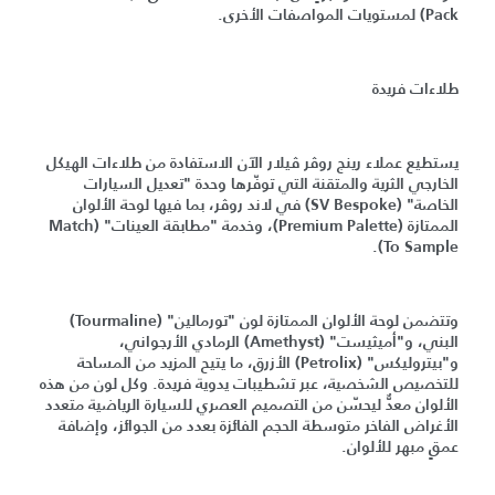
Pack) لمستويات المواصفات الأخرى.
طلاءات فريدة
يستطيع عملاء رينج روڤر ڤيلار الآن الاستفادة من طلاءات الهيكل
الخارجي الثرية والمتقنة التي توفّرها وحدة "تعديل السيارات
الخاصة" (SV Bespoke) في لاند روڤر، بما فيها لوحة الألوان
الممتازة (Premium Palette)، وخدمة "مطابقة العينات" (Match
To Sample).
وتتضمن لوحة الألوان الممتازة لون "تورمالين" (Tourmaline)
البني، و"أميثيست" (Amethyst) الرمادي الأرجواني،
و"بيتروليكس" (Petrolix) الأزرق، ما يتيح المزيد من المساحة
للتخصيص الشخصية، عبر تشطيبات يدوية فريدة. وكل لون من هذه
الألوان معدٌّ ليحسّن من التصميم العصري للسيارة الرياضية متعدد
الأغراض الفاخر متوسطة الحجم الفائزة بعدد من الجوائز، وإضافة
عمقٍ مبهر للألوان.