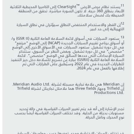
™‎
11
إلى الكاميرا المحيطية الثلاثية
الأبعاد بنطاق 360 درجة. لا تكون الصورة مباشرة. تحقق من المنطقة
المحيطة بك لضمان سلامتك.
12
‎إن القطر والاستخدام المنخفض النطاق سيؤثران في نطاق السيارة
الكهربائية إلى حد كبير.
13
ستعود السيارات في أسواق لائحة السلامة العامة الثانية (GSR II) و/
أو أسواق برنامج تقييم السيارات الجديدة (NCAP) إلى الوضع "مرتفع"
في كل دورة تشغيل. ستعود السيارات في الأسواق الأخرى إلى الوضع
"مخصص" في كل دورة تشغيل. وبغض النظر عن السوق، ستتذكر
السيارة الإعدادات التي حددها السائق في الوضع "مخصص". لائحة
السلامة العامة الثانية (GSRII) عبارة عن تشريع للسلامة دخل حيز التنفيذ
للطرازات الجديدة في عام 2022 وسيُطبق على الطرازات التي تم
إطلاقها بالفعل في عام 2024.
إن Meridian هي علامة تجارية مسجلة لشركة Meridian Audio Ltd.‎.
إن ‏Trifield وجهاز three fields هما علامتان تجاريتان لشركة Trifield
Productions Ltd.‎
تجدر الإشارة إلى أنه قد يتم تغيير الميزات القياسية في حالة تحديد
مستويات بديلة من الحلية. وقد تختلف الميزات القياسية أيضاً بحسب
نوع المحرك وناقل الحركة.
قد تختلف الميزات الاختيارية ومدى توفرها حسب مواصفات السيارة