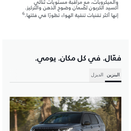
والميكروبات، مع مراقبة مستويات ثنائي
أكسيد الكربون لضمان وضوح الذهن والتركيز.
6
إنها أكثر تقنيات تنقية الهواء تطورًا في فئتها.
‎®8
ay
فعّال. في كل مكان. يومي.
البنزين
الديزل