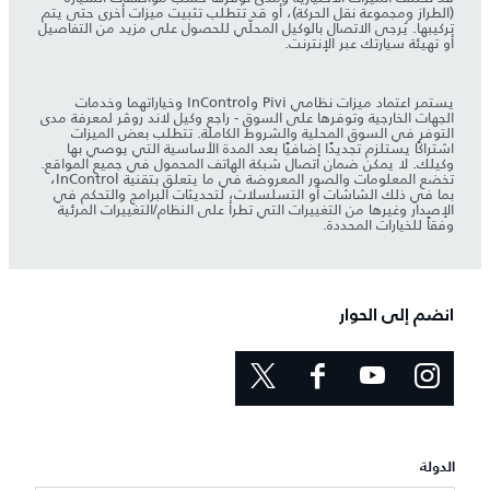
(الطراز ومجموعة نقل الحركة)، أو قد تتطلب تثبيت ميزات أخرى حتى يتم
تركيبها. يُرجى الاتصال بالوكيل المحلّي للحصول على مزيد من التفاصيل
أو تهيئة سيارتك عبر الإنترنت.
يستمر اعتماد ميزات نظامي Pivi وInControl وخياراتهما وخدمات
الجهات الخارجية وتوفرها على السوق - راجع وكيل لاند روڤر لمعرفة مدى
التوفر في السوق المحلية والشروط الكاملة. تتطلب بعض الميزات
اشتراكًا يستلزم تجديدًا إضافيًا بعد المدة الأساسية التي يوصي بها
وكيلك. لا يمكن ضمان اتصال شبكة الهاتف المحمول في جميع المواقع.
تخضع المعلومات والصور المعروضة في ما يتعلق بتقنية InControl،
بما في ذلك الشاشات أو التسلسلات، لتحديثات البرامج والتحكم في
الإصدار وغيرها من التغييرات التي تطرأ على النظام/التغييرات المرئية
وفقاً للخيارات المحددة.
انضم إلى الحوار
الدولة