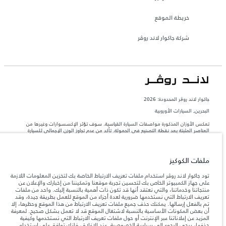
خريطة الموقع
شركة جاكوار لاند روڤر
جاكوار لاند روڨر المحدودة: 2026
البحرين, السيارات الأوروبية
تعكس الأوزان المذكورة مواصفات السيارة القياسية. سوف تؤثر الإكسسوارات وغيرها من
العناصر المثبتة بعد نقطة التصنيع في الحمولة. تأكد من عدم تجاوز الوزن الإجمالي للسيارة
والحد الأقصى لأحمال المحور عند تحميل السيارة بالإكسسوارات والركاب والسوائل والوقود
والحمولة.
ملفات الكوكيز
المعلومات والمواصفات والأسعار والألوان المذكورة على هذا الموقع قد تختلف من بلد إلى
آخر، كما أنّها قد تتغير بدون إشعار مسبق. الرجاء التواصل مع وكيلنا المحلي للتأكد من توفّرها
تود جاكوار لاند روڤر استخدام ملفات تعريف الارتباط الخاصة بك لتخزين المعلومات اللازمة
والتحقق من الأسعار.
على جهاز الكمبيوتر الخاص بك لتحسين تجربة موقعنا وتمكيننا من إخبارك والإعلان عن
منتجاتنا وخدماتنا، والتي نعتقد أنها قد تكون ذات أهمية بالنسبة إليك. واحد من ملفات
إن النقص العالمي في أشباه الموصلات يؤثر حاليًا
ملاحظة مهمة حول الصور والمواصفات.
تعريف الارتباط التي نستخدمها ضرورية لعدة أجزاء من الموقع للعمل بطريقة جيدة، وقد
في مواصفات تصميم السيارات وتوفر الخيارات وتوقيتات التصاميم. هذا ظرف ديناميكي
تم بالفعل إرسالها. يمكنك حذف جميع ملفات تعريف الارتباط من هذا الموقع وحظرها، إلا
للغاية، ونتيجة لذلك، قد لا تمثّل الصور المستخدَمة ضمن موقع الويب حاليًا المواصفات الحالية
أن بعض المكونات الأساسية بالنسبة لاشتغال الموقع قد لا تعمل بشكل صحيح. لمعرفة
بالكامل بالنسبة إلى الميزات والخيارات والحلية ومجموعات الألوان. يرجى استشارة وكيلك الذي
المزيد عن إعلاناتنا عبر الإنترنت أو حول ملفات تعريف الارتباط التي نستخدمها وكيفية
سيتمكّن من تأكيد أي تقييدات حالية معك للسماح لك باتخاذ قرار مدروس
حذفها، يرجى الرجوع إلى
سياسة الخصوصية
. عند الإغلاق، فإنك توافق على استخدام