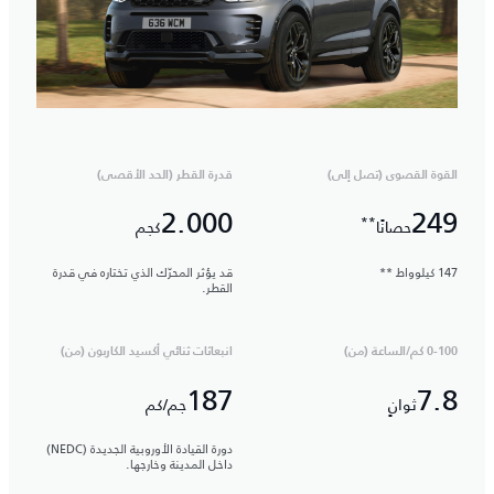
القوة القصوى (تصل إلى)
قدرة القطر (الحد الأقصى)
2.000
249
**
حصانًا
كجم
147 كيلوواط **
قد يؤثر المحرّك الذي تختاره في قدرة
القطر.
0-100 كم/الساعة (من)
انبعاثات ثنائي أكسيد الكاربون (من)
187
7.8
ثوانٍ
جم/كم
دورة القيادة الأوروبية الجديدة (NEDC)
داخل المدينة وخارجها.