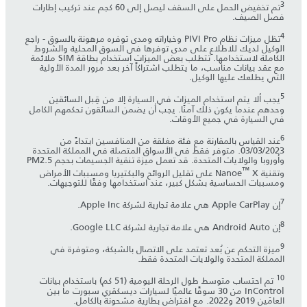
3
‎تم تخفيض الحمل على السقف ليصل إلى 60 كجم عند تركيب إطارات
فصل الصيف.
4
‎تظل ميزات نظام PIVI Pro وخياراته ومدى توفره مرهونة بالسوق - راجع
الوكيل لديك للاطلاع على مدى توفرها في السوق المحلية والشروط
الكاملة لاستخدامها. تتطلب بعض الميزات استخدام بطاقة SIM ملائمة
مع عقد بيانات مناسب، ما يتطلب اشتراكاً آخر بعد مرور المدة الأولية
التي يطلعك عليها الوكيل.
5
‎يجب ألا يتم استخدام الميزات في السيارة إلا من قِبل السائقين
وحدهم عندما يكون ذلك آمنًا. يجب أن يضمن السائقون تحكمهم الكامل
في السيارة في جميع الأوقات.
6
‎عند القياس بالمقارنة مع فئة مغلقة من المنافسين ابتداءً من
03/03/2023. متوفر فقط في الأسواق المتصلة في المملكة المتحدة
وأوروبا والولايات المتحدة. قد تعمل ميزة تنقية الجسيمات بحجم PM2.5
™
وتقنية Nanoe‎
X على تقليل الروائح والبكتيريا ومسببات الأمراض
ومسببات الحساسية بشكل كبير، عند استخدامها وفقًا للتوجيهات.
7
8
9
‎ميزة التحكم عن بُعد تعتمد على الاتصال بالشبكة، ومتوفرة في
المملكة المتحدة والولايات المتحدة فقط.
10
تم احتساب متوسط طول الرحلة اليومية (51 كم) باستخدام بيانات
InControl من 30 سوقًا عالميًا لسيارات ديسكڤري سبورت ما بين
العامَين 2019 و2022. مع افتراض بطارية مشحونة بالكامل.