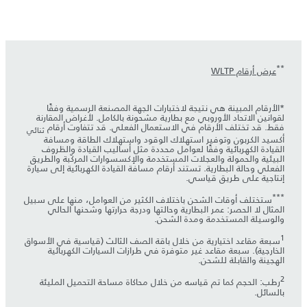
**
عرض أرقام WLTP
*الأرقام المبينة هي نتيجة لاختبارات الجهة المصنعة الرسمية وفقًا
لقوانين الاتحاد الأوروبي مع بطارية مشحونة بالكامل. لأغراض المقارنة
فقط. قد تختلف الأرقام في الاستعمال الفعلي. قد تتفاوت أرقام
ثنائي
أكسيد الكربون وتوفير استهلاك الوقود واستهلاك الطاقة ومسافة
القيادة الكهربائية وفقًا لعوامل محددة مثل أساليب القيادة والظروف
البيئية والحمولة والعجلات المستخدمة والإكسسوارات المركّبة والطريق
الفعلي وحالة البطارية. تستند أرقام مسافة القيادة الكهربائية إلى سيارة
إنتاجية على طريق قياسي.
***
ستختلف أوقات الشحن باختلاف الكثير من العوامل، منها على سبيل
المثال لا الحصر: عمر البطارية وحالتها ودرجة حرارتها وشحنها الحالي
والوسيلة المستخدمة ومدة الشحن.
1
‎سبعة مقاعد اختيارية من خلال باقة الصف الثالث (قياسية في الأسواق
الخارجية). سبعة مقاعد غير متوفرة في طرازات السيارات الكهربائية
الهجينة والقابلة للشحن.
2
‎رطب: الحجم كما تم قياسه من خلال محاكاة مساحة التحميل المليئة
بالسائل.