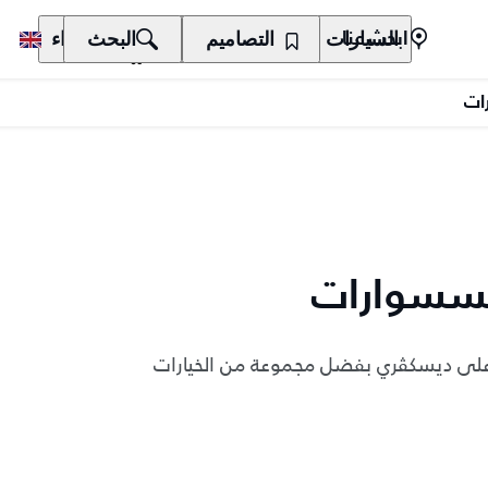
السيارات
المالكون
التصاميم
الاكتشاف
البحث
الشراء
ابحث عنا
رات
إكسسوارات
 على ديسكڤري بفضل مجموعة من الخيارات