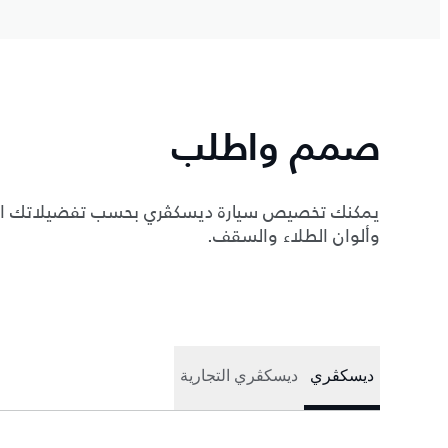
صمم واطلب
يمكنك تخصيص سيارة ديسكڤري بحسب تفضيلاتك الشخ
وألوان الطلاء والسقف.
ديسكڤري
ديسكڤري التجارية