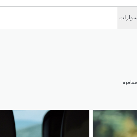
سوارات
غامرة.