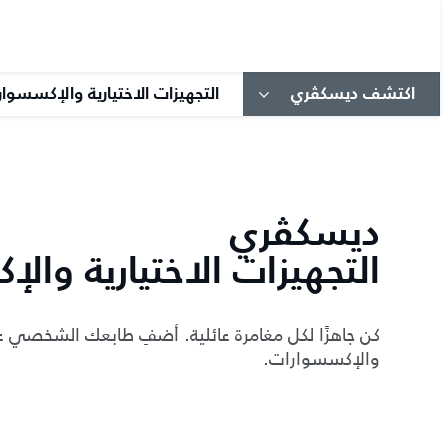
اكتشف ديسكڤري
التجهيزات الاختيارية والإكسسوا
ديسكڤري
التجهيزات الاختيارية وال
كن جاهزًا لكل مغامرة عائلية. أضفِ طابعك الشخصي
والإكسسوارات.