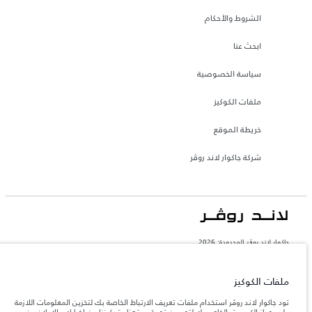
الشروط والأحكام
ابحث عنا
سياسة الخصوصية
ملفات الكوكيز
خريطة الموقع
شركة جاكوار لاند روڤر
جاكوار لاند روڨر المحدودة: 2026
البحرين, السيارات الأوروبية
تعكس الأوزان المذكورة مواصفات السيارة القياسية. سوف تؤثر الإكسسوارات وغيرها من
ملفات الكوكيز
العناصر المثبتة بعد نقطة التصنيع في الحمولة. تأكد من عدم تجاوز الوزن الإجمالي للسيارة
والحد الأقصى لأحمال المحور عند تحميل السيارة بالإكسسوارات والركاب والسوائل والوقود
تود جاكوار لاند روڤر استخدام ملفات تعريف الارتباط الخاصة بك لتخزين المعلومات اللازمة
والحمولة.