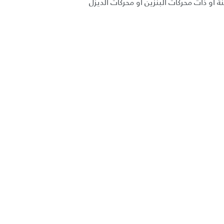
ة أو ذات محركات البنزين أو محركات الديزل