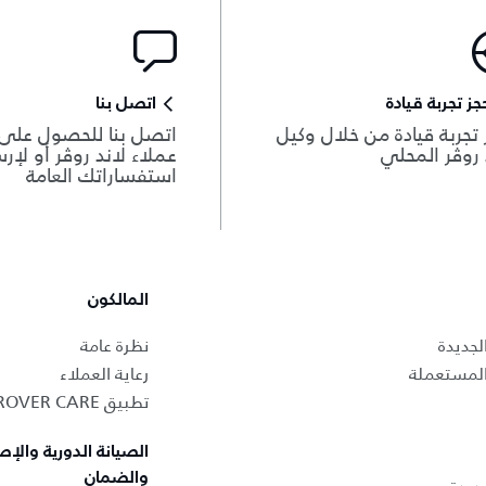
جز تجربة قيادة
اتصل بنا
 تجربة قيادة من خلال وكيل
اتصل بنا للحصول على
 روڤر المحلي
عملاء لاند روڤر أو لإر
استفساراتك العامة
المالكون
لجديدة
نظرة عامة
المستعملة
رعاية العملاء
تطبيق LAND ROVER CARE
الصيانة الدورية والإص
والضمان