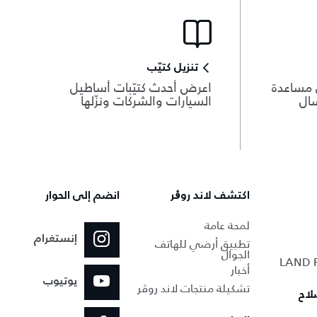
تنزيل كتيّب
 مساعدة
اعرض أحدث كتيّبات أساطيل
سال
السيارات والشركات ونزّلها
اكتشف لاند روڨر
انضم إلى الحوار
لمحة عامة
إنستغرام
تطبيق أرضي للهاتف
الجوال
أخبار
يوتيوب
تشكيلة منتجات لاند روڤر
لاح