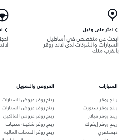
اعثر على وكيل
اح
ابحث عن متخصص في أساطيل
احجز
السيارات والشركات لدى لاند روڤر
لاند
بالقرب منك
السيارات
العروض والتمويل
رينج روڤر
رينج روڤر عروض السيارات ا
رينج روڤر سبورت
رينج روڤر عروض السيارات 
رينج روڤر ڤيلار
رينج روڤر عروض المالكين
رينج روڤر إيڤوك
رينج روڤر شكيلة منتجات
ديسكڤري
رينج روڤر الخدمات المالية