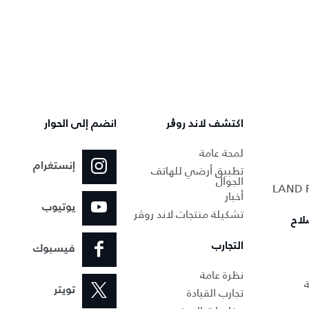
اكتشف لاند روڨر
انضم إلى الحوار
لمحة عامة
إنستغرام
تطبيق أرضي للهاتف
الجوال
أخبار
يوتيوب
تشكيلة منتجات لاند روڤر
لاح
التجارب
فيسبوك
نظرة عامة
ة
تجارب القيادة
تويتر