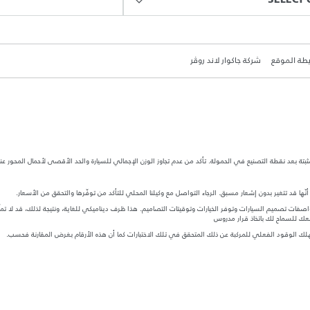
SELECT 
طة الموقع
شركة جاكوار لاند روڤر
ة بعد نقطة التصنيع في الحمولة. تأكد من عدم تجاوز الوزن الإجمالي للسيارة والحد الأقصى لأحمال المحور عن
ها قد تتغير بدون إشعار مسبق. الرجاء التواصل مع وكيلنا المحلي للتأكد من توفّرها والتحقق من الأسعار.
ات تصميم السيارات وتوفر الخيارات وتوقيتات التصاميم. هذا ظرف ديناميكي للغاية، ونتيجة لذلك، قد لا تمثّل
معك للسماح لك باتخاذ قرار مدروس
ستهلك الوقود الفعلي للمركبة عن ذلك المتحقق في تلك الاختبارات كما أن هذه الأرقام بغرض المقارنة فحسب.