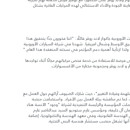
اينة الجودة والأداء الاستثنائي لهذه المركبات الفاخرة بشكل
أوروبية جاكوار لاند روﭬر قائلًا: "اننا فخورون جدًا بتحقيق هذا
شرق الأوسط وشمال افريقيا. شهدنا في شركة السيارات الأوروبية
فرصة للاستفادة من خدمة فحص مركباتهم مجانًا أثناء تواجدها
 و لاند روﭬر ومجموعة مختارة من الأكسسوارات.
لملهمة وقيادة التغيير"، حيث شارك الضيوف آرائهم حول العمل مع
، كما تم مناقشة بيئة العمل بين الأفراد. واستضافت منصة
ت المؤسِسة والرئيسة التنفيذية لشركة "وجود" الآنسة هناء
ان آل خليفة، ومؤسس غارم ستوديو السيد عبدالناصر غارم
لهندسة القانونية، وفي معهد الهندسة والتكنولوجيا، إضافة
ا أنها تشغل منصب مستشار هندسة البنى التحتية.