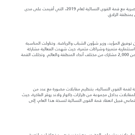
أعلنت شركة السيارات الأوروبية جاكوار لاند روﭬر عن نجاح شراكتها الحصرية مع قمة القوى النسائية لعام 2019، التي أقيمت على مدى
 توفيق المؤيد، وزير شؤون الشباب والرياضة. وتناولت المناسبة
 استثمارية متميزة وشراكات مثمرة، حيث شهدت الفعالية مشاركة
136 شخصية مؤثرة استعرضت نجاحاتها وشغفها وابتكاراتها مع أكثر من 2,000 مشارك من مختلف أنحاء المنطقة والعالم. وتخللت القمة
مية لقمة القوى النسائية، بتنظيم مقابلات مصورة مع عدد من
مقابلات بداخل مجموعة من طرازات جاكوار ولاند روﭬر الفاخرة، حيث
ماعي قبيل انعقاد قمة القوى النسائية لنسخة هذا العام، إلى
 ولاند روﭬر على الحضور، مع توفير فرص مذهلة لهم لتجربة