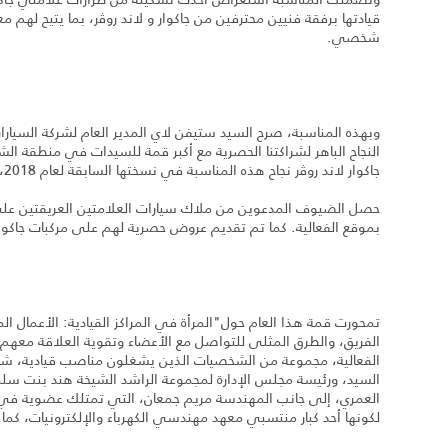
قيادتها برفقة فنيين محترفين من جاكوار و لاند روﭬر، بما يتيح لهم مع
شخصي.
وبهذه المناسبة، صرح السيد ستيفن لاي المدير العام لشركة السيارات ال
النجاح الباهر لشراكتنا الحصرية مع أكبر قمة للسيدات في منطقة ال
جاكوار لاند روﭬر نجاح هذه المناسبة في نسختها السابقة لعام 2018، ولذا ارتأينا أهمية دعم المؤتمر في نسخته المنعقدة هذا العام."
حصل الضيوف المدعوين من ملاك سيارات العلامتين العريقتين على 
بموقع الفعالية. كما تم تقديم عروض حصرية لهم على مركبات جاكوار
تمحورت قمة هذا العام حول"المرأة في المراكز القيادية: الأعمال ا
الفريق، والطرق المثلى للتواصل مع الأعضاء وتقوية العلاقة معهم
الفعالية، مجموعة من الشخصيات الذين يشغلون مناصب قيادية، شمل
السيد، ورئيسة مجلس الإدارة لمجموعة الراشد الشيخة هند بنت سلم
العمري، إلى جانب المهندسة مريم جمعان، التي تمتلك عضوية في ا
لكونها أحد كبار منتسبي معهد مهندسي الكهرباء والإلكترونيات، كم