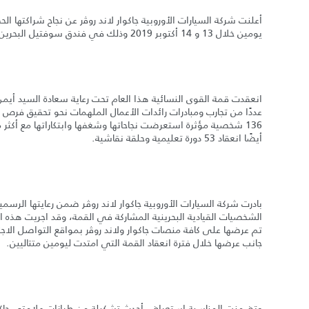
يومين خلال 13 و 14 أكتوبر 2019 وذلك في فندق سوفتيل البحرين بمنطقة الزلاق.
انعقدت قمة القوى النسائية هذا العام تحت رعاية سعادة السيد أيمن
عددًا من تجارب ومبادرات رائدات الأعمال الملهمات نحو تحقيق فرص
أيضًا انعقاد 53 دورة تعليمية وحلقة نقاشية.
بادرت شركة السيارات الأوروبية جاكوار لاند روڤر ضمن رعايتها الرس
الشخصيات القيادية البحرينية المشاركة في القمة، وقد اجريت هذه ال
تم عرضها على كافة منصات جاكوار ولاند روﭬر بمواقع التواصل الاجت
جانب عرضها خلال فترة انعقاد القمة التي امتدت ليومين متتاليين.
وتضمنت المناسبة استعراض أحدث تشكيلة من طرازات علامتي جاكوار