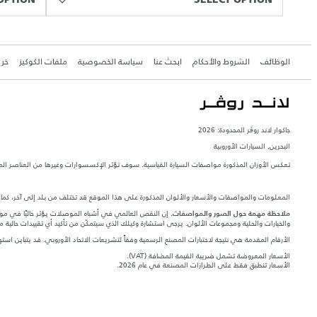
OPTION
SELECT OPTION
الوظائف
الشروط والأحكام
ابحث عنا
سياسة الخصوصية
ملفات الكوكيز
خري
جاكوار لاند روڨر المحدودة: 2026
البحرين, السيارات الأوروبية
تعكس الأوزان المذكورة مواصفات السيارة القياسية. سوف تؤثر الإكسسوارات وغيرها من العناصر المثبت
المعلومات والمواصفات والأسعار والألوان المذكورة على هذا الموقع قد تختلف من بلد إلى آخر، كما أنّ
إن النقص العالمي في أشباه الموصلات يؤثر حاليًا في مواصف
ملاحظة مهمة حول الصور والمواصفات.
والخيارات والحلية ومجموعات الألوان. يرجى استشارة وكيلك الذي سيتمكّن من تأكيد أي تقييدات حالية 
الأرقام المقدمة هي نتيجة لاختبارات المصنع الرسمية وفقاً لتشريعات الاتحاد الأوروبي. قد يتباين ا
الأسعار المعروضة تشمل ضريبة القيمة المضافة (VAT).
الأسعار تنطبق فقط على الطرازات المصنعة في عام 2026.‎‎‎