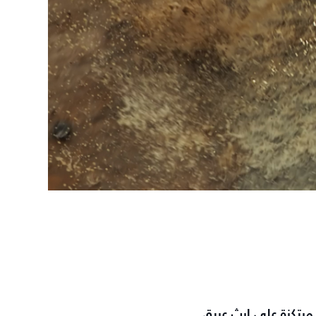
مرتكزة على إرثٍ عريق