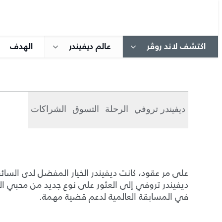
اكتشف لاند روڤر
عالم ديفيندر
الهدف​
مسابقة ديفيندر تروفي
مغامرة شيقة ذات هدف أعظم.
ديفيندر تروفي
الرحلة
التسوق
الشراكات
على مر عقود، كانت ديفيندر الخيار المفضل لدى السا
ديفيندر تروفي إلى العثور على نوع جديد من محبي 
في المسابقة العالمية لدعم قضية مهمة.