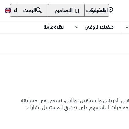
السيارات
المالكون
التصاميم
الاكتشاف
البحث
الشراء
ابحث عنا
ديفيندر تروفي
نظرة عامة
ئقين الجريئين والسباقين. والآن، نسعى في مسابقة
المغامرات لنشجعهم على تحقيق المستحيل. شارك