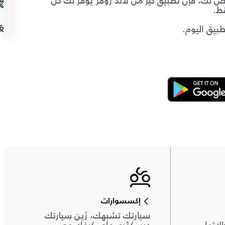
 لك، فإن تطبيق كير من لاند روڤر يوفّر لك كل
ط.
طبيق اليوم.
إكسسوارات
سيارتك تشبهك، زَين سيارتك