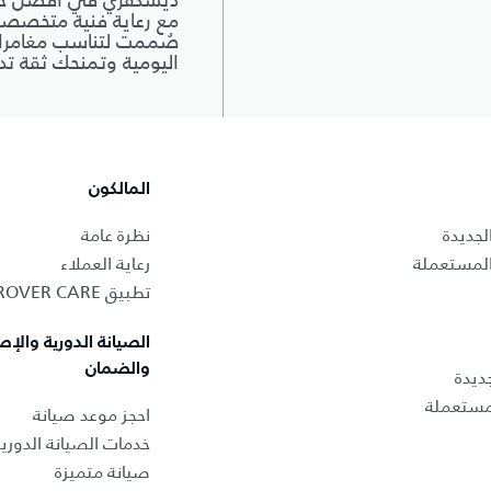
ديسكڤري في أفضل حال
مع رعاية فنية متخصصة
صُممت لتناسب مغامرا
اليومية وتمنحك ثقة تد
المالكون
لجديدة
نظرة عامة
المستعملة
رعاية العملاء
تطبيق LAND ROVER CARE
الصيانة الدورية والإص
والضمان
ديدة
لمستعملة
احجز موعد صيانة
خدمات الصيانة الدوري
صيانة متميزة