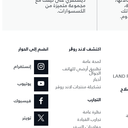
اتها،
ديسكڤري على كيفك مع
،
مجموعة متميزة من
تك
الكسسوارات.
وم.
اكتشف لاند روڨر
انضم إلى الحوار
لمحة عامة
إنستغرام
تطبيق أرضي للهاتف
الجوال
أخبار
يوتيوب
تشكيلة منتجات لاند روڤر
لاح
التجارب
فيسبوك
نظرة عامة
ة
تجارب القيادة
تويتر
مغامرات السفر