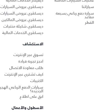
عمليات السيارات الخاصة
ديفيندر الخدمات المالية
سياراتنا
ديسكڤري عروض السيارات ا
سيارة دفع رباعي بسبعة
ديسكڤري عروض السيارات 
مقاعد
ديسكڤري عروض المالكين
القطر
ديسكڤري شكيلة منتجات
ديسكڤري الخدمات المالية
الاستكشاف
تسوق عبر الإنترنت
احجز تجربة قيادة
طلب معاودة الاتصال
كيف تشتري عبر الإنترنت
الكتيبات
سيارات الدفع الرباعي الهجين
الجديدة؟
ابق على اطلاع
الأسطول والأعمال