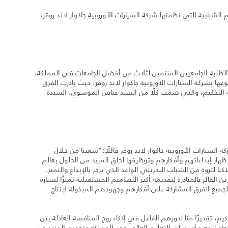
الشبابية التي نظمتها شركة السيارات الأوروبية جاكوار لاند روﭬر،
التي أقيمت في حلبة البحرين الدولية من 6 فرق من الطلبة الجامعيين المنتمين لثلاث من أفضل الجامعات في المملكة،
ا بشركة السيارات الاوروبية جاكوار لاند روﭬر. حيث بادرت الفرق
نة التحكيم، والتي ضمت كلًا من السيد عباس الموسوي، السيدة
السيارات الأوروبية جاكوار لاند روﭬر قائلًا:"سعينا من خلال
ظهار إبداعاتهم وأفكارهم وتوظيفها لخلق المزيد من الحلول بعالم
نا لثروة من الشباب البحريني الواعد الذي يزخر بالإبداع والتميز.
الفائز بالمبادرة لتقديمه أكثر التصاميم المستقبلية تميزًا لسيارة
 لجميع الفرق المشاركة على أفكارهم وجهودهم المبذولة لإنتاج
، تقديرًا منا لدورهم الفاعل في إذكاء روح المنافسة العادلة بين
التعاون مع مؤسسات التعليم العالي في المملكة وتقديم المزيد من