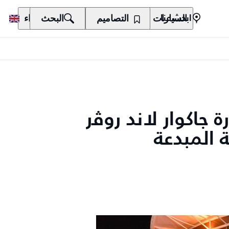
السيارات
المالكون
التصاميم
الاكتشاف
البحث
الشراء
ابحث عنا
ة جاكوار لاند روﭬر
 المبدعة