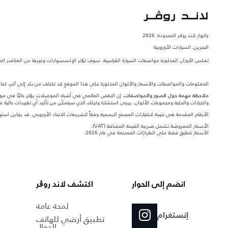
جاكوار لاند روڨر المحدودة: 2026
البحرين, السيارات الأوروبية
تعكس الأوزان المذكورة مواصفات السيارة القياسية. سوف تؤثر الإكسسوارات وغيرها من العناصر المثبت
المعلومات والمواصفات والأسعار والألوان المذكورة على هذا الموقع قد تختلف من بلد إلى آخر، كما أنّ
إن النقص العالمي في أشباه الموصلات يؤثر حاليًا في مواصف
ملاحظة مهمة حول الصور والمواصفات.
والخيارات والحلية ومجموعات الألوان. يرجى استشارة وكيلك الذي سيتمكّن من تأكيد أي تقييدات حالية 
الأرقام المقدمة هي نتيجة لاختبارات المصنع الرسمية وفقاً لتشريعات الاتحاد الأوروبي. قد يتباين ا
الأسعار المعروضة تشمل ضريبة القيمة المضافة (VAT).
الأسعار تنطبق فقط على الطرازات المصنعة في عام 2026.‎‎‎
انضم إلى الحوار
اكتشف لاند روڨر
لمحة عامة
إنستغرام
تطبيق أرضي للهاتف
الجوال