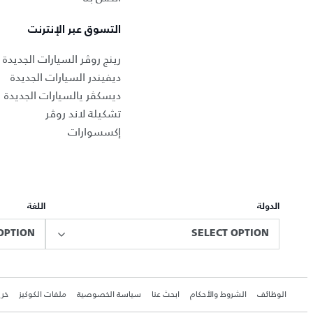
التسوق عبر الإنترنت
رينج روڤر السيارات الجديدة
ديفيندر السيارات الجديدة
ديسكڤر يالسيارات الجديدة
تشكيلة لاند روڤر
إكسسوارات
الدولة
اللغة
OPTION
SELECT OPTION
الوظائف
الشروط والأحكام
ابحث عنا
سياسة الخصوصية
ملفات الكوكيز
خري