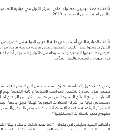
تألقت جامعة البحرين بحصولها على المركز الأول في مبادرة التصاميم 
والتي أقيمت في 4 ديسمبر 2019.
تألفت المبادرة 
الذين تنافسوا لنيل اللقب والحصول على فرصة تدريبية فريدة من نوعه
لعرض تصاميمها المميزة والمستوحاة من جاكوار ولاند روﭬر أمام لج
ندى علوي، والسيدة عائشة المؤيد.
وفي حديثه حول المناسبة، صرّح السيد ستيفن لاي المدير العام لشركة 
تنظيم هذه المبادرة لتشجيع المواهب الشبابية وإتاحة الفرصة لهم لإ
السيارات. ومع النتائج المميزة التي تم تحقيقها، كان من الواضح امتلاك
ويسعدني نيابة عن شركة السيارات الأوروبية تهنئة فريق جامعة البحرين 
لاند روﭬر الرياضية متعددة الاستخدامات. كما نتقدم بالشكر والتقدير
مفهوم جديد للسيارات المستقبلية".
وأضاف السيد ستيفن لاي بقوله: "كما نجدد شكرنا لأعضاء لجنة التحكيم
الفرق وبالتالي المساعدة في إنجاح الحدث. ونتطلع قدمًا لمواصلة 