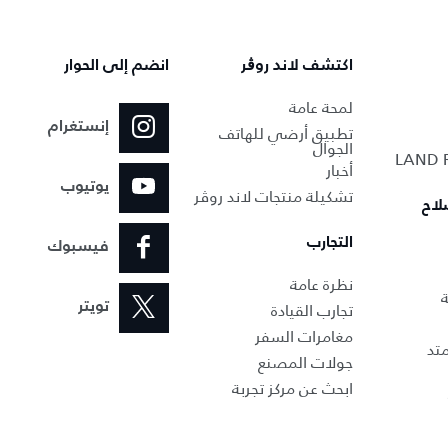
اكتشف لاند روڨر
انضم إلى الحوار
لمحة عامة
إنستغرام
تطبيق أرضي للهاتف
الجوال
أخبار
يوتيوب
تشكيلة منتجات لاند روڤر
لاح
التجارب
فيسبوك
نظرة عامة
ة
تجارب القيادة
تويتر
مغامرات السفر
تد
جولات المصنع
ابحث عن مركز تجربة