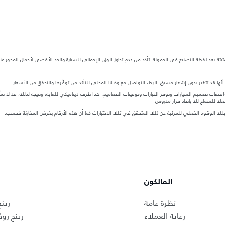
ة بعد نقطة التصنيع في الحمولة. تأكد من عدم تجاوز الوزن الإجمالي للسيارة والحد الأقصى لأحمال المحور عن
ها قد تتغير بدون إشعار مسبق. الرجاء التواصل مع وكيلنا المحلي للتأكد من توفّرها والتحقق من الأسعار.
ات تصميم السيارات وتوفر الخيارات وتوقيتات التصاميم. هذا ظرف ديناميكي للغاية، ونتيجة لذلك، قد لا تمثّل
معك للسماح لك باتخاذ قرار مدروس
ستهلك الوقود الفعلي للمركبة عن ذلك المتحقق في تلك الاختبارات كما أن هذه الأرقام بغرض المقارنة فحسب.
المالكون
نظرة عامة
رين
رعاية العملاء
رينج رو