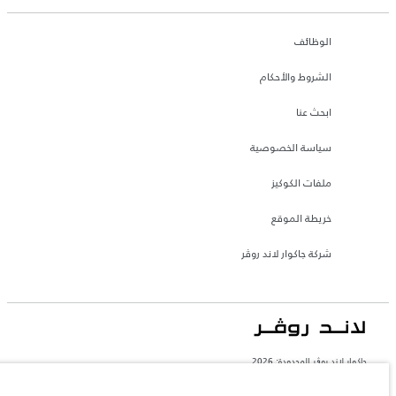
الوظائف
الشروط والأحكام
ابحث عنا
سياسة الخصوصية
ملفات الكوكيز
خريطة الموقع
شركة جاكوار لاند روڤر
جاكوار لاند روڨر المحدودة: 2026
البحرين, السيارات الأوروبية