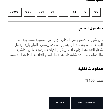
XXXXL
XXXL
XXL
XL
L
M
S
XS
تفاصيل المنتج
تي شيرت مصنوع من القطن الجيرسي بتقويرة مستديرة عند
الرقبة.مستديرة عند الرقبة، ورسم تضاريسي بألوان بارزة. يحمل
شعار العلامة التجارية لاند روڤر, والخياطة مزدوجة على الحاشية
والأكمام كما توجد شارة جانبية تحمل اسم العلامة التجارية لاند روڤر.
معلومات تقنية
قطن 100%
+973 17460460
ابحث عنا