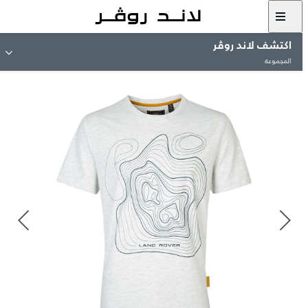
اكتشف لاند روڤر
المجموعة