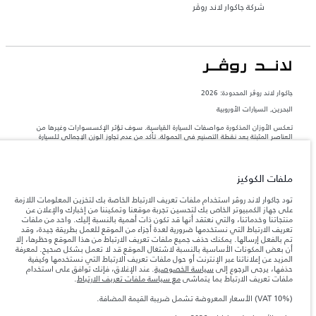
شركة جاكوار لاند روڤر
جاكوار لاند روڨر المحدودة: 2026
البحرين, السيارات الأوروبية
تعكس الأوزان المذكورة مواصفات السيارة القياسية. سوف تؤثر الإكسسوارات وغيرها من
العناصر المثبتة بعد نقطة التصنيع في الحمولة. تأكد من عدم تجاوز الوزن الإجمالي للسيارة
والحد الأقصى لأحمال المحور عند تحميل السيارة بالإكسسوارات والركاب والسوائل والوقود
والحمولة.
ملفات الكوكيز
المعلومات والمواصفات والأسعار والألوان المذكورة على هذا الموقع قد تختلف من بلد إلى
آخر، كما أنّها قد تتغير بدون إشعار مسبق. الرجاء التواصل مع وكيلنا المحلي للتأكد من توفّرها
تود جاكوار لاند روڤر استخدام ملفات تعريف الارتباط الخاصة بك لتخزين المعلومات اللازمة
والتحقق من الأسعار.
على جهاز الكمبيوتر الخاص بك لتحسين تجربة موقعنا وتمكيننا من إخبارك والإعلان عن
منتجاتنا وخدماتنا، والتي نعتقد أنها قد تكون ذات أهمية بالنسبة إليك. واحد من ملفات
إن النقص العالمي في أشباه الموصلات يؤثر حاليًا
ملاحظة مهمة حول الصور والمواصفات.
تعريف الارتباط التي نستخدمها ضرورية لعدة أجزاء من الموقع للعمل بطريقة جيدة، وقد
في مواصفات تصميم السيارات وتوفر الخيارات وتوقيتات التصاميم. هذا ظرف ديناميكي
تم بالفعل إرسالها. يمكنك حذف جميع ملفات تعريف الارتباط من هذا الموقع وحظرها، إلا
للغاية، ونتيجة لذلك، قد لا تمثّل الصور المستخدَمة ضمن موقع الويب حاليًا المواصفات الحالية
أن بعض المكونات الأساسية بالنسبة لاشتغال الموقع قد لا تعمل بشكل صحيح. لمعرفة
بالكامل بالنسبة إلى الميزات والخيارات والحلية ومجموعات الألوان. يرجى استشارة وكيلك الذي
المزيد عن إعلاناتنا عبر الإنترنت أو حول ملفات تعريف الارتباط التي نستخدمها وكيفية
سيتمكّن من تأكيد أي تقييدات حالية معك للسماح لك باتخاذ قرار مدروس
حذفها، يرجى الرجوع إلى
سياسة الخصوصية
. عند الإغلاق، فإنك توافق على استخدام
الأرقام المقدمة هي نتيجة لاختبارات المصنع الرسمية وفقاً لتشريعات الاتحاد الأوروبي. قد
ملفات تعريف الارتباط بما يتماشى
مع سياسة ملفات تعريف الارتباط
.
يتباين استهلك الوقود الفعلي للمركبة عن ذلك المتحقق في تلك الاختبارات كما أن هذه
الأرقام بغرض المقارنة فحسب.
(VAT 10%) الأسعار المعروضة تشمل ضريبة القيمة المضافة.
الأسعار المعروضة تشمل ضريبة القيمة المضافة (VAT).